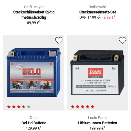
Craft-Meyer
Rothewald
Steckschlüsselset 52-tlg
Stecknusseinsatz-Set
1
2
metrisch/zöllig
9,99 €
UVP 14,99 €
1
69,99 €
Delo
Louis Parts
Gel Hd Batterie
Lithium-Ionen-Batterien
1
1
129,99 €
199,99 €