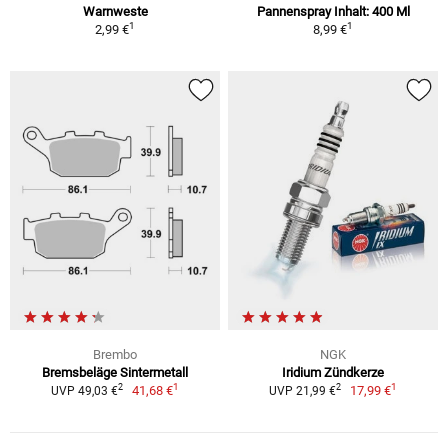
Warnweste
Pannenspray Inhalt: 400 Ml
1
1
2,99 €
8,99 €
Brembo
NGK
Bremsbeläge Sintermetall
Iridium Zündkerze
1
1
2
2
41,68 €
17,99 €
UVP 49,03 €
UVP 21,99 €