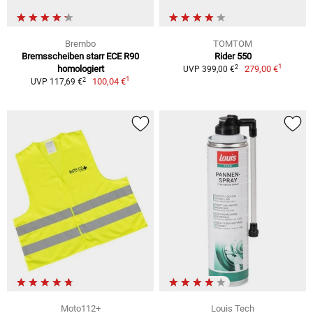
Brembo
TOMTOM
Bremsscheiben starr ECE R90
Rider 550
1
2
homologiert
279,00 €
UVP 399,00 €
1
2
100,04 €
UVP 117,69 €
Moto112+
Louis Tech