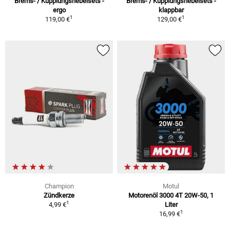
Brems- / Kupplungshebelsets -
Brems- / Kupplungshebelsets -
ergo
klappbar
1
1
119,00 €
129,00 €
Champion
Motul
Zündkerze
Motorenöl 3000 4T 20W-50, 1
1
4,99 €
Liter
1
16,99 €