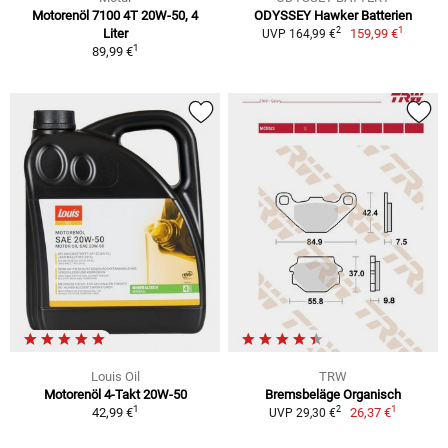
Motorenöl 7100 4T 20W-50, 4
ODYSSEY Hawker Batterien
1
2
Liter
159,99 €
UVP 164,99 €
1
89,99 €
Louis Oil
TRW
Motorenöl 4-Takt 20W-50
Bremsbeläge Organisch
1
1
2
42,99 €
26,37 €
UVP 29,30 €