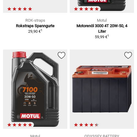
ROK-straps
Motul
Rokstraps Spanngurte
Motorenöl 3000 4T 20W-50, 4
1
29,90 €
Liter
1
59,99 €
Motul
ODYSSEY BATTERY