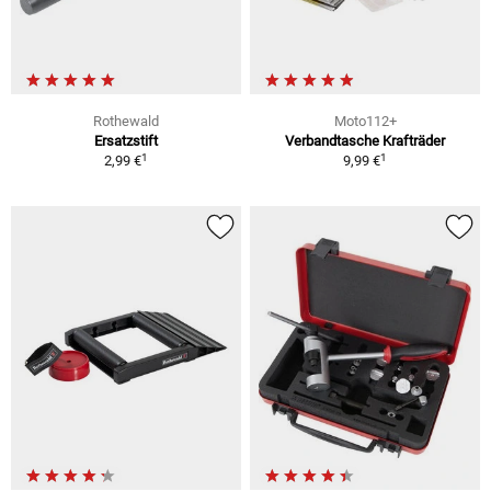
Rothewald
Moto112+
Ersatzstift
Verbandtasche Krafträder
1
1
2,99 €
9,99 €