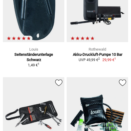
Louis
Rothewald
Seitenständerunterlage
Akku-Druckluft-Pumpe 10 Bar
1
2
Schwarz
29,99 €
UVP 49,99 €
1
1,49 €