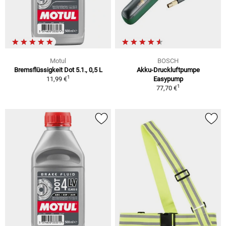
Motul
BOSCH
Bremsflüssigkeit Dot 5.1., 0,5 L
Akku-Druckluftpumpe
1
11,99 €
Easypump
1
77,70 €