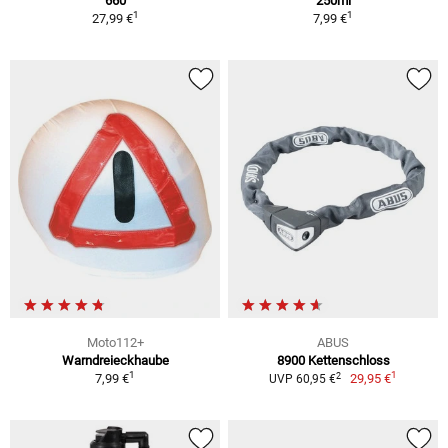
660
250ml
1
1
27,99 €
7,99 €
Moto112+
ABUS
Warndreieckhaube
8900 Kettenschloss
1
1
2
7,99 €
29,95 €
UVP 60,95 €