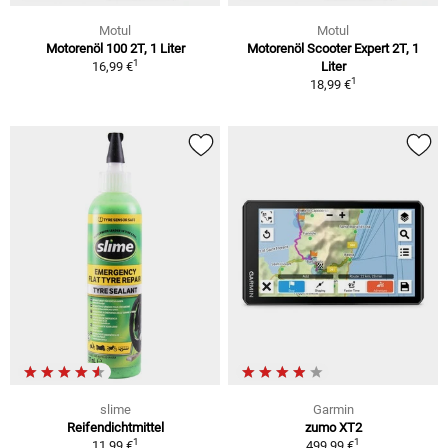
Motul
Motul
Motorenöl 100 2T, 1 Liter
Motorenöl Scooter Expert 2T, 1
1
16,99 €
Liter
1
18,99 €
slime
Garmin
Reifendichtmittel
zumo XT2
1
1
11,99 €
499,99 €