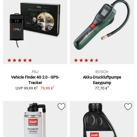
PAJ
BOSCH
Vehicle Finder 4G 2.0 - GPS-
Akku-Druckluftpumpe
Tracker
Easypump
1
1
2
79,99 €
77,70 €
UVP 99,99 €