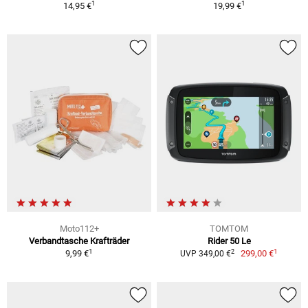
1
1
14,95 €
19,99 €
Moto112+
TOMTOM
Verbandtasche Krafträder
Rider 50 Le
1
1
2
9,99 €
299,00 €
UVP 349,00 €