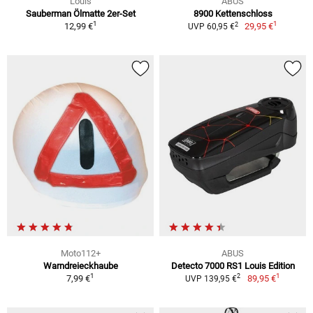
Louis
ABUS
Sauberman Ölmatte 2er-Set
8900 Kettenschloss
1
1
2
12,99 €
29,95 €
UVP 60,95 €
Moto112+
ABUS
Warndreieckhaube
Detecto 7000 RS1 Louis Edition
1
1
2
7,99 €
89,95 €
UVP 139,95 €