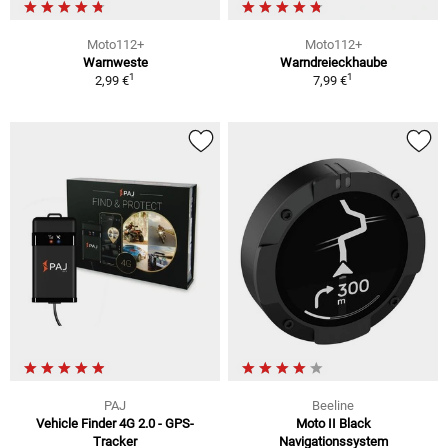
Moto112+
Moto112+
Warnweste
Warndreieckhaube
1
1
2,99 €
7,99 €
PAJ
Beeline
Vehicle Finder 4G 2.0 - GPS-
Moto II Black
Tracker
Navigationssystem