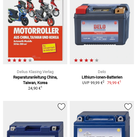
Delius Klasing Verlag
Delo
Reparaturanleitung China,
Lithium-Ionen-Batterien
1
2
Taiwan, Korea
79,99 €
UVP 99,99 €
1
24,90 €