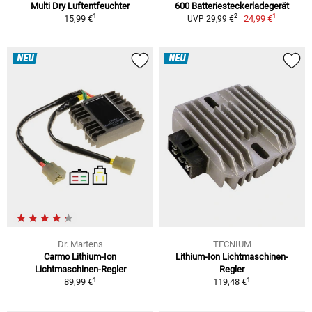
Multi Dry Luftentfeuchter
600 Batteriesteckerladegerät
1
1
2
15,99 €
24,99 €
UVP 29,99 €
NEU
NEU
Dr. Martens
TECNIUM
Carmo Lithium-Ion
Lithium-Ion Lichtmaschinen-
Lichtmaschinen-Regler
Regler
1
1
89,99 €
119,48 €