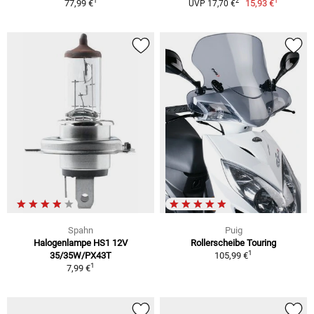
1
1
2
77,99 €
15,93 €
UVP 17,70 €
Spahn
Puig
Halogenlampe HS1 12V
Rollerscheibe Touring
1
35/35W/PX43T
105,99 €
1
7,99 €