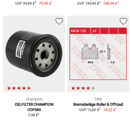
1
1
2
2
79,99 €
188,99 €
UVP 99,99 €
UVP 199,99 €
Champion
TRW
OELFILTER CHAMPION
Bremsbeläge Roller & Offroad
1
2
COF083
14,22 €
UVP 15,80 €
1
7,99 €