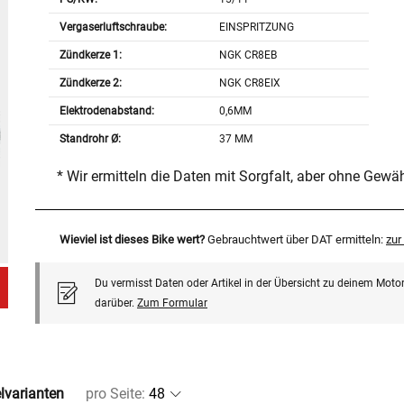
Vergaserluftschraube:
EINSPRITZUNG
Zündkerze 1:
NGK CR8EB
Zündkerze 2:
NGK CR8EIX
Elektrodenabstand:
0,6MM
Standrohr Ø:
37 MM
* Wir ermitteln die Daten mit Sorgfalt, aber ohne Gewä
Wieviel ist dieses Bike wert?
Gebrauchtwert über DAT ermitteln:
zu
Du vermisst Daten oder Artikel in der Übersicht zu deinem Motor
darüber.
Zum Formular
elvarianten
pro Seite
: