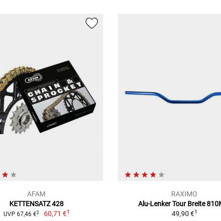
AFAM
RAXIMO
KETTENSATZ 428
Alu-Lenker Tour Breite 81
1
1
60,71 €
49,90 €
2
UVP 67,46 €