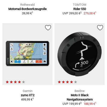
Rothewald
TOMTOM
Motorrad-Bordwerkzeugrolle
Rider 550
1
1
2
39,99 €
279,00 €
UVP 399,00 €
Garmin
Beeline
zumo XT2
Moto II Black
1
499,99 €
Navigationssystem
1
2
188,99 €
UVP 199,99 €