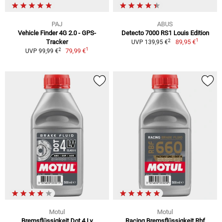
PAJ
ABUS
Vehicle Finder 4G 2.0 - GPS-
Detecto 7000 RS1 Louis Edition
1
2
Tracker
89,95 €
UVP 139,95 €
1
2
79,99 €
UVP 99,99 €
Motul
Motul
Bremsflüssigkeit Dot 4 Lv
Racing Bremsflüssigkeit Rbf