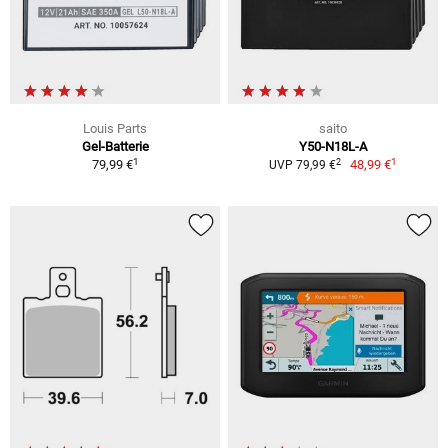
Louis Parts
saito
Gel-Batterie
Y50-N18L-A
1
1
2
79,99 €
48,99 €
UVP 79,99 €