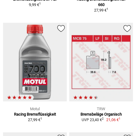
1
9,99 €
660
1
27,99 €
Motul
TRW
Racing Bremsflüssigkeit
Bremsbeläge Organisch
1
1
2
27,99 €
21,06 €
UVP 23,40 €