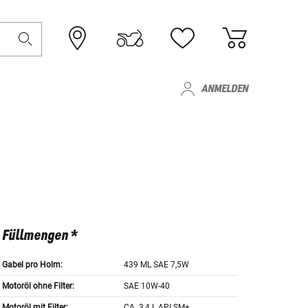
ANMELDEN
Füllmengen *
Gabel pro Holm:
439 ML SAE 7,5W
Motoröl ohne Filter:
SAE 10W-40
Motoröl mit Filter:
CA. 3,4 L API SM+