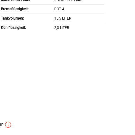
Bremsflüssigkeit:
DOT 4
Tankvolumen:
15,5 LITER
Kühlflüssigkeit:
2,3 LITER
hr