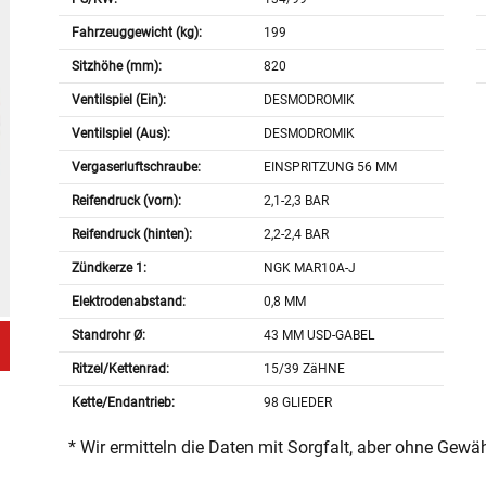
Fahrzeuggewicht (kg):
199
Sitzhöhe (mm):
820
Ventilspiel (Ein):
DESMODROMIK
Ventilspiel (Aus):
DESMODROMIK
Vergaserluftschraube:
EINSPRITZUNG 56 MM
Reifendruck (vorn):
2,1-2,3 BAR
Reifendruck (hinten):
2,2-2,4 BAR
Zündkerze 1:
NGK MAR10A-J
Elektrodenabstand:
0,8 MM
Standrohr Ø:
43 MM USD-GABEL
Ritzel/Kettenrad:
15/39 ZäHNE
Kette/Endantrieb:
98 GLIEDER
* Wir ermitteln die Daten mit Sorgfalt, aber ohne Gewä