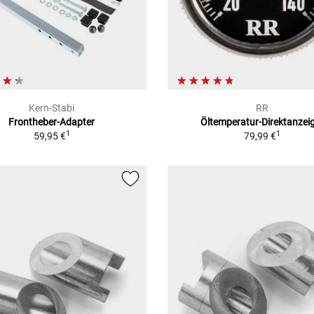
Kern-Stabi
RR
Frontheber-Adapter
Öltemperatur-Direktanzei
1
1
59,95 €
79,99 €