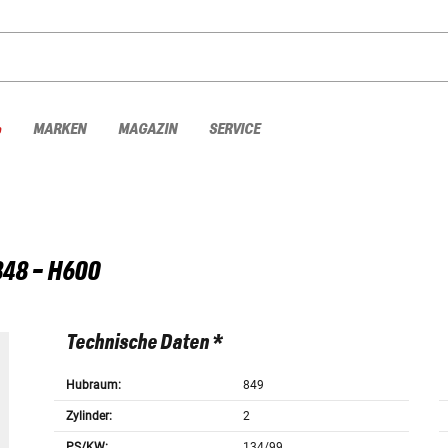
%
MARKEN
MAGAZIN
SERVICE
848 - H600
Technische Daten *
Hubraum:
849
Zylinder:
2
PS/KW:
134/99