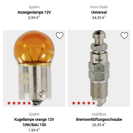
Spahn
Kern-Stabi
Anzeigenlampe 12V
Universal
1
1
0,99 €
34,95 €
Spahn
stahlbus
Kugellampe orange 12V
Bremsentlüftungsschraube
1
10W/BAU 15S
26,95 €
1
1,99 €