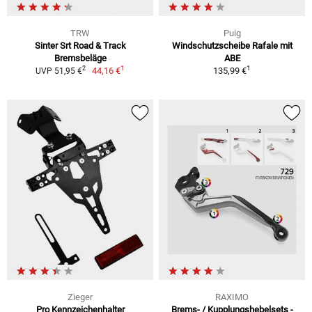
TRW
Puig
Sinter Srt Road & Track
Windschutzscheibe Rafale mit
Bremsbeläge
ABE
1
1
2
44,16 €
135,99 €
UVP 51,95 €
Zieger
RAXIMO
Pro Kennzeichenhalter
Brems- / Kupplungshebelsets -