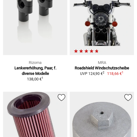
Rizoma
MRA
Lenkererhöhung, Paar, f.
Roadshield Windschutzscheibe
1
2
diverse Modelle
118,66 €
UVP 124,90 €
1
138,00 €