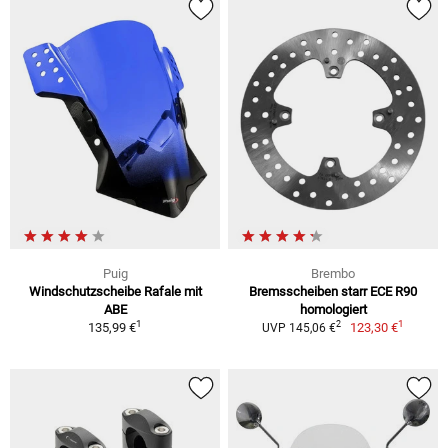
Puig
Brembo
Windschutzscheibe Rafale mit
Bremsscheiben starr ECE R90
ABE
homologiert
1
1
2
135,99 €
123,30 €
UVP 145,06 €