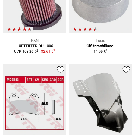
K&N
Louis
LUFTFILTER DU-1006
Ölfilterschlüssel
1
1
2
82,61 €
14,99 €
UVP 103,26 €