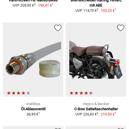
Vario-Screen Für Naked-Bikes
Bremsscheiben Racing, Hinten,
1
2
199,41 €
mit ABE
UVP 209,90 €
1
2
103,23 €
UVP 114,70 €
stahlbus
Hepco & Becker
Öl-Ablassventil
C-Bow Satteltaschenhalter
1
1
2
36,95 €
219,50 €
UVP 226,00 €