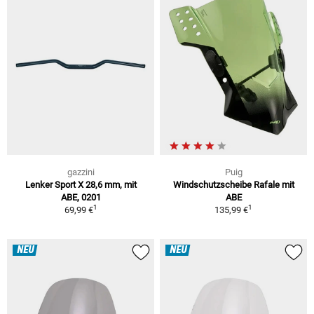
gazzini
Puig
Lenker Sport X 28,6 mm, mit
Windschutzscheibe Rafale mit
ABE, 0201
ABE
1
1
69,99 €
135,99 €
NEU
NEU