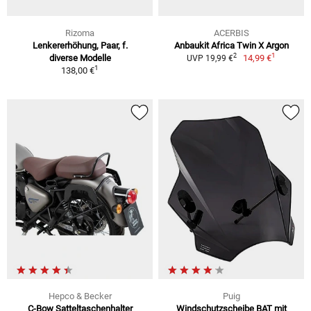
Rizoma
ACERBIS
Lenkererhöhung, Paar, f.
Anbaukit Africa Twin X Argon
1
2
diverse Modelle
14,99 €
UVP 19,99 €
1
138,00 €
Hepco & Becker
Puig
C-Bow Satteltaschenhalter
Windschutzscheibe BAT mit