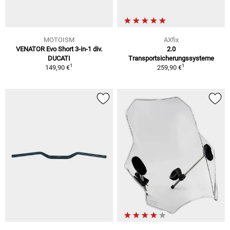
MOTOISM
AXfix
VENATOR Evo Short 3-in-1 div.
2.0
DUCATI
Transportsicherungssysteme
1
1
149,90 €
259,90 €