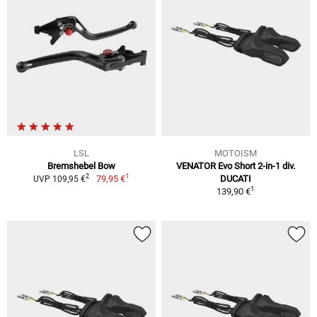
LSL
MOTOISM
Bremshebel Bow
VENATOR Evo Short 2-in-1 div.
1
2
79,95 €
DUCATI
UVP 109,95 €
1
139,90 €