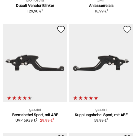
MOTOISM
JMP
Ducati Venator Blinker
Anlasserrelais
1
1
129,90 €
18,99 €
gazzini
gazzini
Bremshebel Sport, mit ABE
Kupplungshebel Sport, mit ABE
1
1
2
29,99 €
59,99 €
UVP 59,99 €