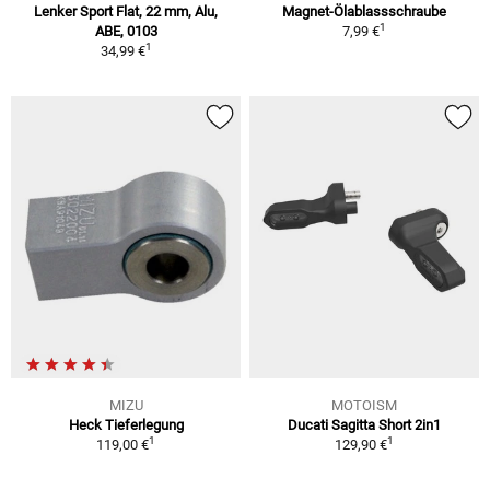
Lenker Sport Flat, 22 mm, Alu,
Magnet-Ölablassschraube
1
ABE, 0103
7,99 €
1
34,99 €
MIZU
MOTOISM
Heck Tieferlegung
Ducati Sagitta Short 2in1
1
1
119,00 €
129,90 €