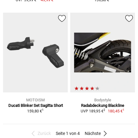
MOTOISM
Bodystyle
Ducati Blinker Set Sagitta Short
Radabdeckung Blackline
1
1
2
159,80 €
180,45 €
UVP 189,95 €
Zurück
Seite 1 von 4
Nächste