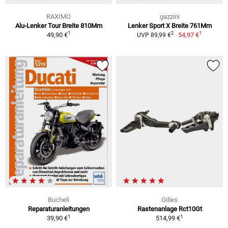
RAXIMO
gazzini
Alu-Lenker Tour Breite 810Mm
Lenker Sport X Breite 761Mm
1
1
2
49,90 €
54,97 €
UVP 89,99 €
Bucheli
Gilles
Reparaturanleitungen
Rastenanlage Rct10Gt
1
1
39,90 €
514,99 €