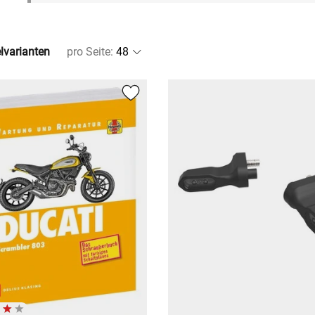
elvarianten
pro Seite
: