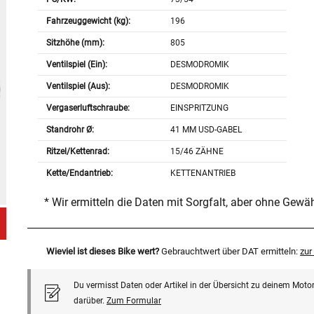
Fahrzeuggewicht (kg):
196
Sitzhöhe (mm):
805
Ventilspiel (Ein):
DESMODROMIK
Ventilspiel (Aus):
DESMODROMIK
Vergaserluftschraube:
EINSPRITZUNG
Standrohr Ø:
41 MM USD-GABEL
Ritzel/Kettenrad:
15/46 ZÄHNE
Kette/Endantrieb:
KETTENANTRIEB
* Wir ermitteln die Daten mit Sorgfalt, aber ohne Gewä
Wieviel ist dieses Bike wert?
Gebrauchtwert über DAT ermitteln:
zu
Du vermisst Daten oder Artikel in der Übersicht zu deinem Motor
darüber.
Zum Formular