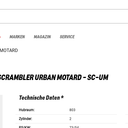
%
MARKEN
MAGAZIN
SERVICE
 MOTARD
SCRAMBLER URBAN MOTARD - SC-UM
Technische Daten *
Hubraum:
803
Zylinder:
2
PS/KW:
73/54