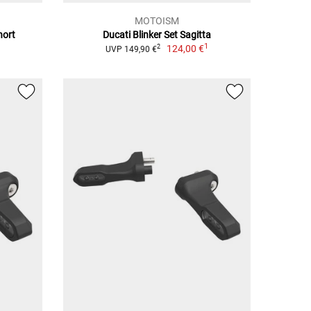
MOTOISM
hort
Ducati Blinker Set Sagitta
1
1
124,00 €
2
UVP 149,90 €