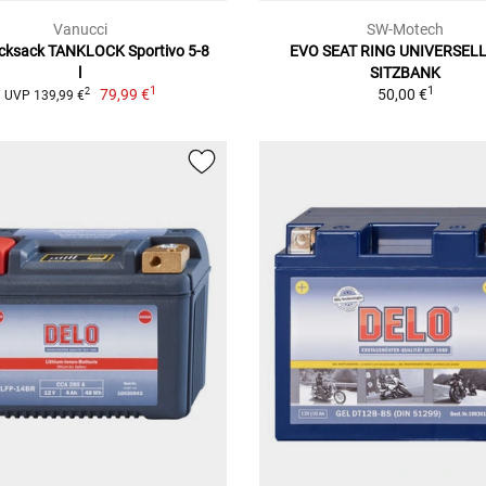
Vanucci
SW-Motech
cksack TANKLOCK Sportivo 5-8
EVO SEAT RING UNIVERSELL
l
SITZBANK
1
1
79,99 €
50,00 €
2
UVP 139,99 €