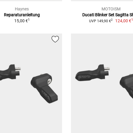
Haynes
MOTOISM
Reparaturanleitung
Ducati Blinker Set Sagitta S
1
15,00 €
124,00 €
2
UVP 149,90 €