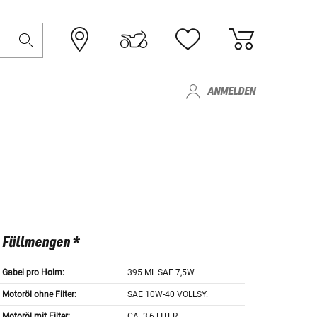
ANMELDEN
Füllmengen *
Gabel pro Holm:
395 ML SAE 7,5W
Motoröl ohne Filter:
SAE 10W-40 VOLLSY.
Motoröl mit Filter:
CA. 3,6 LITER