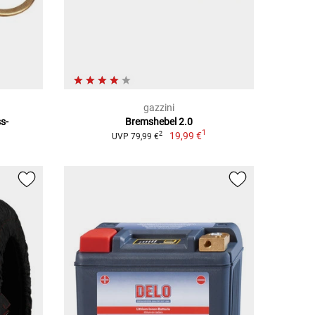
gazzini
s-
Bremshebel 2.0
1
19,99 €
2
UVP 79,99 €