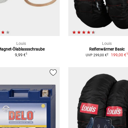
Louis
Louis
agnet-Ölablassschraube
Reifenwärmer Basic
1
9,99 €
199,00 €
2
UVP 299,00 €