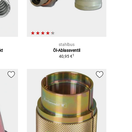
stahlbus
kt
Öl-Ablassventil
1
40,95 €