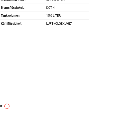
Bremsflüssigkeit:
DOT 4
Tankvolumen:
15,0 LITER
Kühlflüssigkeit:
LUFT-/ÖLGEKÜHLT
hr