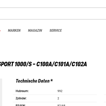
%
MARKEN
MAGAZIN
SERVICE
SPORT 1000/S - C100A/C101A/C102A
Technische Daten *
Hubraum:
992
Zylinder:
2
PS/KW:
92/68