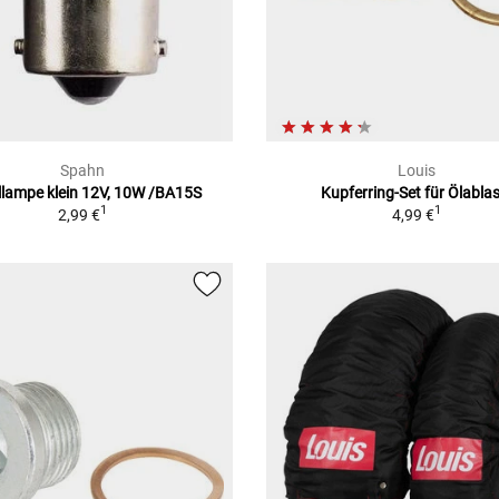
Spahn
Louis
llampe klein 12V, 10W /BA15S
Kupferring-Set für Ölablas
1
1
2,99 €
4,99 €