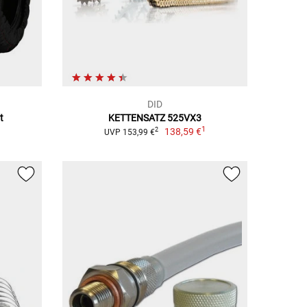
DID
t
KETTENSATZ 525VX3
1
1
138,59 €
2
UVP 153,99 €