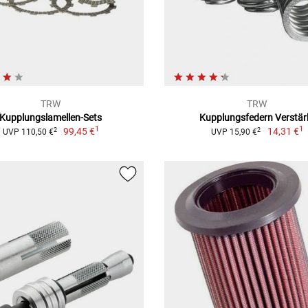
TRW
TRW
Kupplungslamellen-Sets
Kupplungsfedern Verstär
1
1
99,45 €
14,31 €
2
2
UVP 110,50 €
UVP 15,90 €