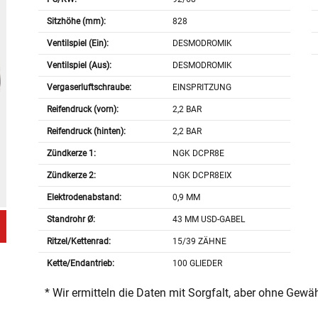
Sitzhöhe (mm):
828
Ventilspiel (Ein):
DESMODROMIK
Ventilspiel (Aus):
DESMODROMIK
Vergaserluftschraube:
EINSPRITZUNG
Reifendruck (vorn):
2,2 BAR
Reifendruck (hinten):
2,2 BAR
Zündkerze 1:
NGK DCPR8E
Zündkerze 2:
NGK DCPR8EIX
Elektrodenabstand:
0,9 MM
Standrohr Ø:
43 MM USD-GABEL
Ritzel/Kettenrad:
15/39 ZÄHNE
Kette/Endantrieb:
100 GLIEDER
* Wir ermitteln die Daten mit Sorgfalt, aber ohne Gewä