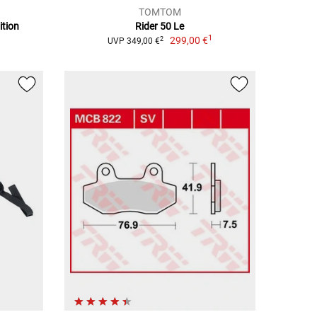
TOMTOM
ition
Rider 50 Le
1
299,00 €
2
UVP 349,00 €