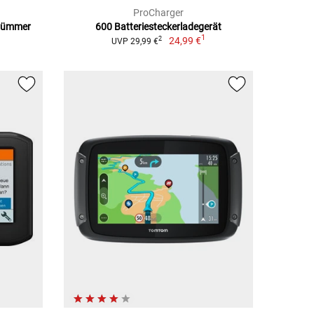
ProCharger
Krümmer
600 Batteriesteckerladegerät
1
24,99 €
2
UVP 29,99 €