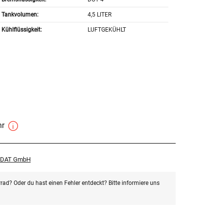
Tankvolumen:
4,5 LITER
Kühlflüssigkeit:
LUFTGEKÜHLT
hr
r DAT GmbH
rad? Oder du hast einen Fehler entdeckt? Bitte informiere uns