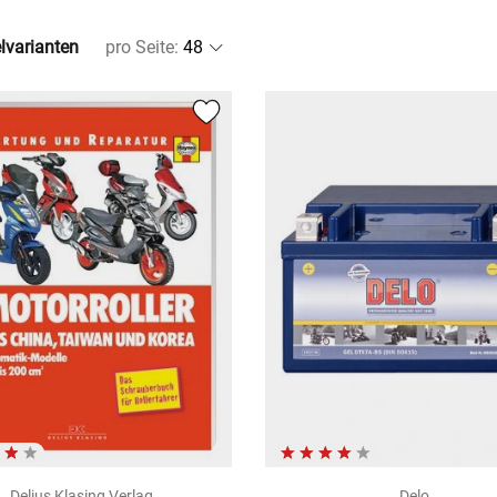
elvarianten
pro Seite
:
Delius Klasing Verlag
Delo