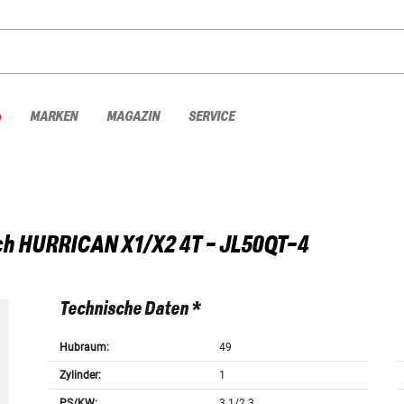
%
MARKEN
MAGAZIN
SERVICE
ch
HURRICAN X1/X2 4T - JL50QT-4
Technische Daten *
Hubraum:
49
Zylinder:
1
PS/KW:
3.1/2.3