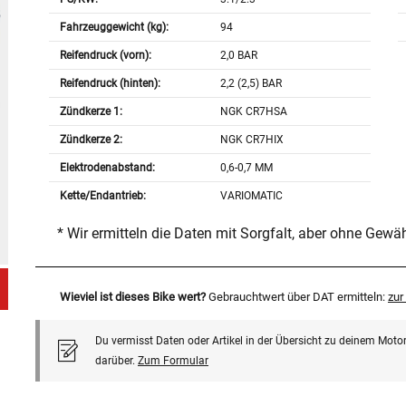
Fahrzeuggewicht (kg):
94
Reifendruck (vorn):
2,0 BAR
Reifendruck (hinten):
2,2 (2,5) BAR
Zündkerze 1:
NGK CR7HSA
Zündkerze 2:
NGK CR7HIX
Elektrodenabstand:
0,6-0,7 MM
Kette/Endantrieb:
VARIOMATIC
* Wir ermitteln die Daten mit Sorgfalt, aber ohne Gewä
Wieviel ist dieses Bike wert?
Gebrauchtwert über DAT ermitteln:
zu
Du vermisst Daten oder Artikel in der Übersicht zu deinem Motor
darüber.
Zum Formular