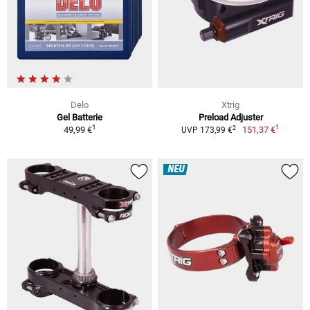
Delo
Xtrig
Gel Batterie
Preload Adjuster
1
1
2
49,99 €
151,37 €
UVP 173,99 €
NEU