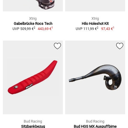
Xtrig
Xtrig
Gabelbrücke Rocs Tech
Hilo Holeshot Kit
1
1
2
2
443,69 €
97,43 €
UVP 509,99 €
UVP 111,99 €
Bud Racing
Bud Racing
Sitzbankbezug
Bud HGS MX Auspuffbirne