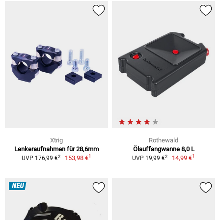
Xtrig
Rothewald
Lenkeraufnahmen für 28,6mm
Ölauffangwanne 8,0 L
1
1
2
2
153,98 €
14,99 €
UVP 176,99 €
UVP 19,99 €
NEU