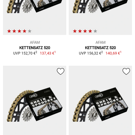
AFAM
AFAM
KETTENSATZ 520
KETTENSATZ 520
1
1
2
2
137,43 €
140,69 €
UVP 152,70 €
UVP 156,32 €