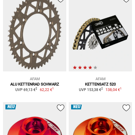
AFAM
AFAM
ALU KETTENRAD SCHWARZ
KETTENSATZ 520
1
1
2
2
62,22 €
138,04 €
UVP 69,13 €
UVP 153,38 €
NEU
NEU