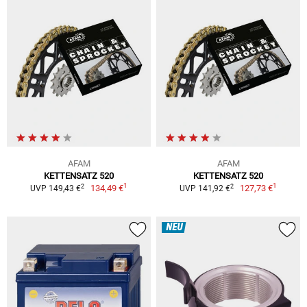
AFAM
AFAM
KETTENSATZ 520
KETTENSATZ 520
1
1
2
2
134,49 €
127,73 €
UVP 149,43 €
UVP 141,92 €
NEU