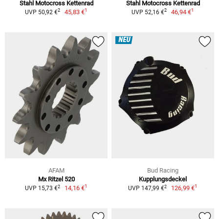
Stahl Motocross Kettenrad
Stahl Motocross Kettenrad
1
1
2
2
45,83 €
46,94 €
UVP 50,92 €
UVP 52,16 €
NEU
AFAM
Bud Racing
Mx Ritzel 520
Kupplungsdeckel
1
1
2
2
14,16 €
126,99 €
UVP 15,73 €
UVP 147,99 €