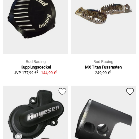
Bud Racing
Bud Racing
Kupplungsdeckel
MX Titan Fussrasten
1
1
2
144,99 €
249,99 €
UVP 177,99 €