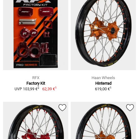
RFX
Haan Wheels
Factory Kit
Hinterrad
1
1
2
62,39 €
619,00 €
UVP 103,99 €