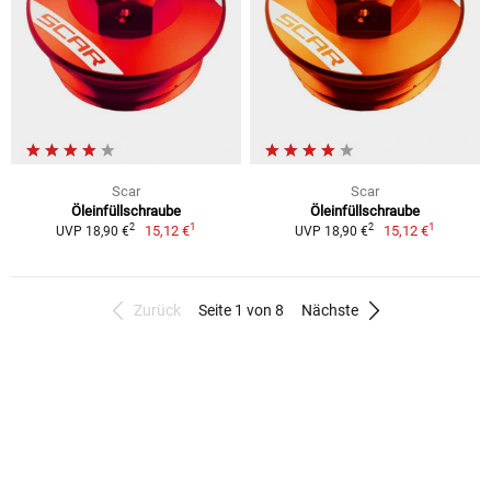
Scar
Scar
Öleinfüllschraube
Öleinfüllschraube
1
1
2
2
15,12 €
15,12 €
UVP 18,90 €
UVP 18,90 €
Zurück
Seite 1 von 8
Nächste