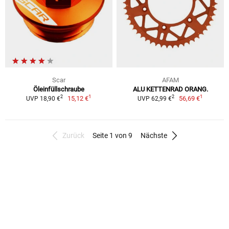
Scar
AFAM
Öleinfüllschraube
ALU KETTENRAD ORANG.
1
1
2
2
15,12 €
56,69 €
UVP 18,90 €
UVP 62,99 €
Zurück
Seite 1 von 9
Nächste