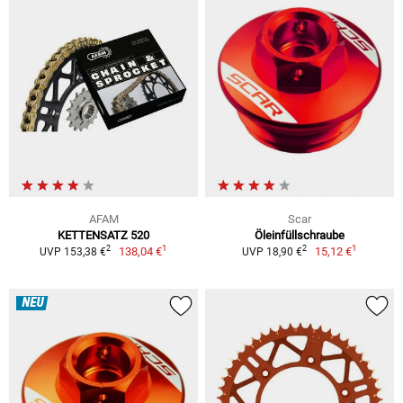
AFAM
Scar
KETTENSATZ 520
Öleinfüllschraube
1
1
2
2
138,04 €
15,12 €
UVP 153,38 €
UVP 18,90 €
NEU