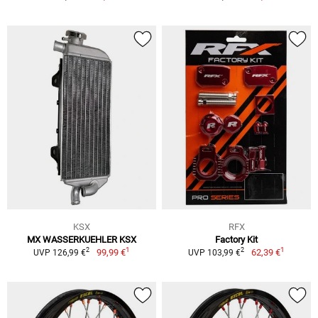
KSX
RFX
MX WASSERKUEHLER KSX
Factory Kit
1
1
2
2
99,99 €
62,39 €
UVP 126,99 €
UVP 103,99 €