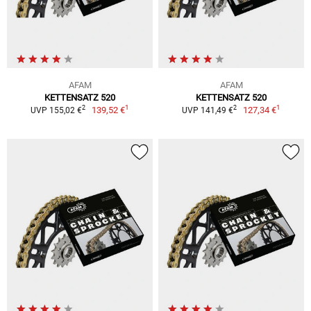
AFAM
AFAM
KETTENSATZ 520
KETTENSATZ 520
1
1
2
2
139,52 €
127,34 €
UVP 155,02 €
UVP 141,49 €