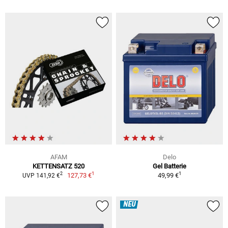
AFAM
Delo
KETTENSATZ 520
Gel Batterie
1
1
2
127,73 €
49,99 €
UVP 141,92 €
NEU