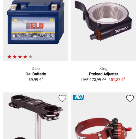
Delo
Xtrig
Gel Batterie
Preload Adjuster
1
1
2
39,99 €
151,37 €
UVP 173,99 €
NEU