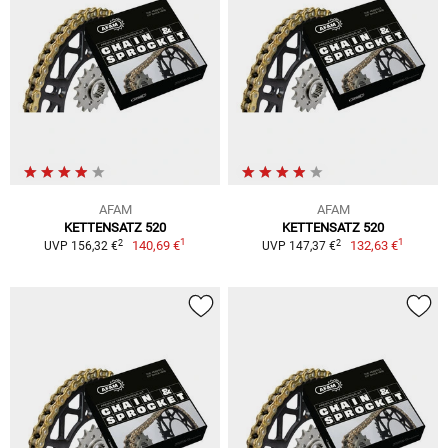
AFAM
AFAM
KETTENSATZ 520
KETTENSATZ 520
1
1
2
2
140,69 €
132,63 €
UVP 156,32 €
UVP 147,37 €