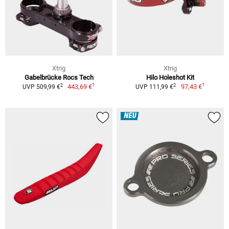
Xtrig
Xtrig
Gabelbrücke Rocs Tech
Hilo Holeshot Kit
1
1
2
2
443,69 €
97,43 €
UVP 509,99 €
UVP 111,99 €
NEU