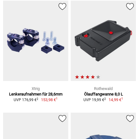
Xtrig
Rothewald
Lenkeraufnahmen für 28,6mm
Ölauffangwanne 8,0 L
1
1
2
2
153,98 €
14,99 €
UVP 176,99 €
UVP 19,99 €