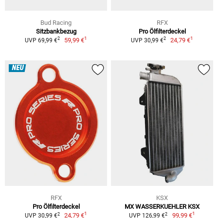
Bud Racing
RFX
Sitzbankbezug
Pro Ölfilterdeckel
1
1
2
2
59,99 €
24,79 €
UVP 69,99 €
UVP 30,99 €
NEU
RFX
KSX
Pro Ölfilterdeckel
MX WASSERKUEHLER KSX
1
1
2
2
24,79 €
99,99 €
UVP 30,99 €
UVP 126,99 €