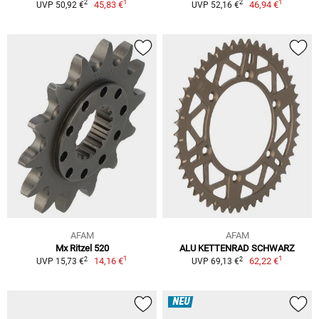
1
1
2
2
45,83 €
46,94 €
UVP 50,92 €
UVP 52,16 €
AFAM
AFAM
Mx Ritzel 520
ALU KETTENRAD SCHWARZ
1
1
2
2
14,16 €
62,22 €
UVP 15,73 €
UVP 69,13 €
NEU