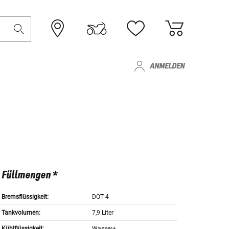
ANMELDEN
Füllmengen *
Bremsflüssigkeit:
DOT 4
Tankvolumen:
7,9 Liter
Kühlflüssigkeit:
Wasser+