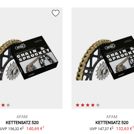
AFAM
AFAM
KETTENSATZ 520
KETTENSATZ 520
1
140,69 €
132,63 €
2
2
UVP 156,32 €
UVP 147,37 €