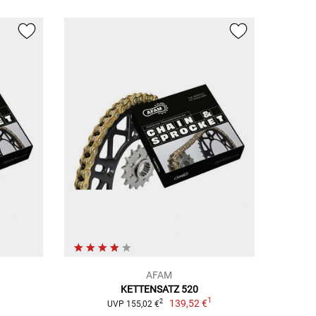
AFAM
KETTENSATZ 520
1
1
139,52 €
2
UVP 155,02 €