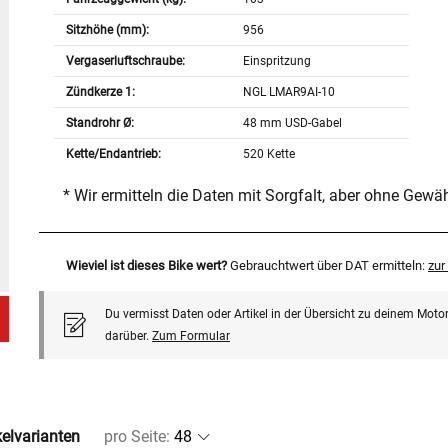
Sitzhöhe (mm):
956
Vergaserluftschraube:
Einspritzung
Zündkerze 1:
NGL LMAR9AI-10
Standrohr Ø:
48 mm USD-Gabel
Kette/Endantrieb:
520 Kette
* Wir ermitteln die Daten mit Sorgfalt, aber ohne Gewä
Wieviel ist dieses Bike wert?
Gebrauchtwert über DAT ermitteln:
zu
Du vermisst Daten oder Artikel in der Übersicht zu deinem Motor
darüber.
Zum Formular
kelvarianten
pro Seite
: