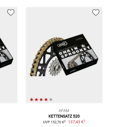
AFAM
KETTENSATZ 520
1
1
137,43 €
2
UVP 152,70 €