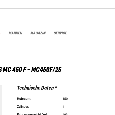
%
MARKEN
MAGAZIN
SERVICE
S
MC 450 F - MC450F/25
Technische Daten *
Hubraum:
450
Zylinder:
1
Fahrzeuggewicht (kg):
103