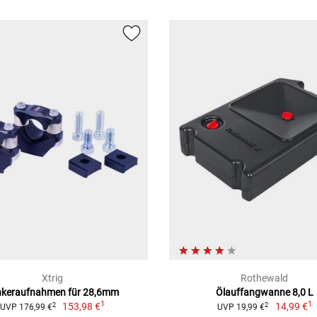
Xtrig
Rothewald
nkeraufnahmen für 28,6mm
Ölauffangwanne 8,0 L
1
1
153,98 €
14,99 €
2
2
UVP 176,99 €
UVP 19,99 €