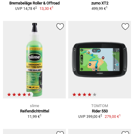
Bremsbeläge Roller & Offroad
zumo XT2
1
1
2
13,30 €
499,99 €
UVP 14,78 €
slime
TOMTOM
Reifendichtmittel
Rider 550
1
1
2
11,99 €
279,00 €
UVP 399,00 €