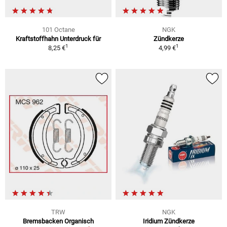
101 Octane
NGK
Kraftstoffhahn Unterdruck für
Zündkerze
1
1
8,25 €
4,99 €
TRW
NGK
Bremsbacken Organisch
Iridium Zündkerze