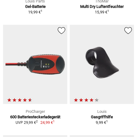
Louis Parts
ThoMar
Gel-Batterie
Multi Dry Luftentfeuchter
1
1
19,99 €
15,99 €
ProCharger
Louis
600 Batteriesteckerladegerät
Gasgriffhilfe
1
1
2
24,99 €
9,99 €
UVP 29,99 €