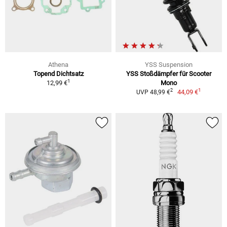
Athena
YSS Suspension
Topend Dichtsatz
YSS Stoßdämpfer für Scooter
1
12,99 €
Mono
1
2
44,09 €
UVP 48,99 €