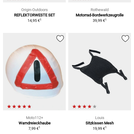
Origin-Outdoors
Rothewald
REFLEKTORWESTE SET
Motorrad-Bordwerkzeugrolle
1
1
14,95 €
39,99 €
Moto112+
Louis
Warndreieckhaube
Sitzkissen Mesh
1
1
7,99 €
19,99 €