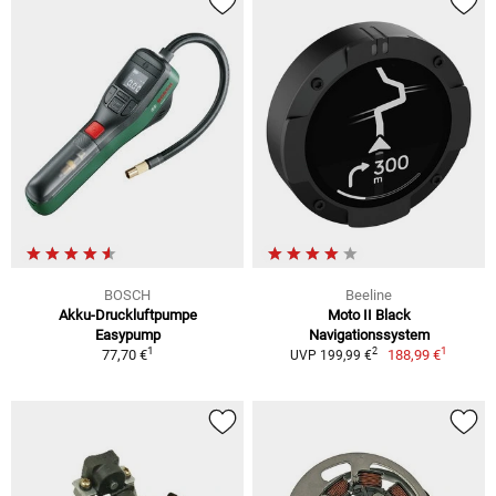
BOSCH
Beeline
Akku-Druckluftpumpe
Moto II Black
Easypump
Navigationssystem
1
1
2
77,70 €
188,99 €
UVP 199,99 €