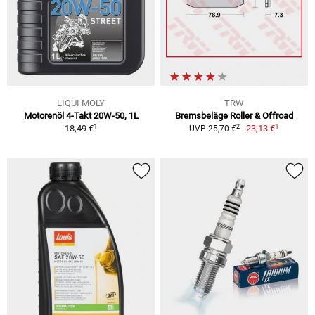
LIQUI MOLY
TRW
Motorenöl 4-Takt 20W-50, 1L
Bremsbeläge Roller & Offroad
1
1
2
18,49 €
23,13 €
UVP 25,70 €