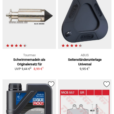
Tourmax
ABUS
Schwimmernadeln als
Seitenständerunterlage
Originalersatz für
Universal
1
1
2
8,99 €
9,95 €
UVP 9,44 €