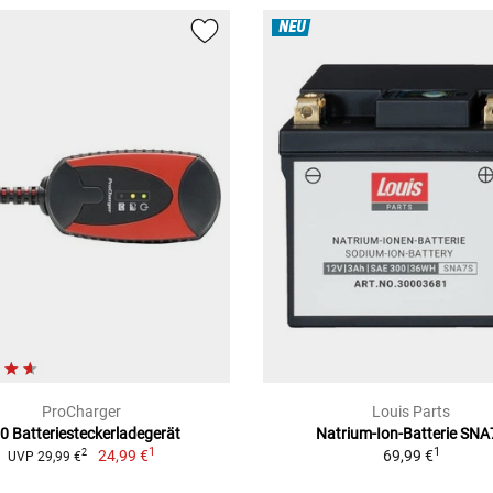
NEU
ProCharger
Louis Parts
0 Batteriesteckerladegerät
Natrium-Ion-Batterie SNA
1
1
24,99 €
69,99 €
2
UVP 29,99 €