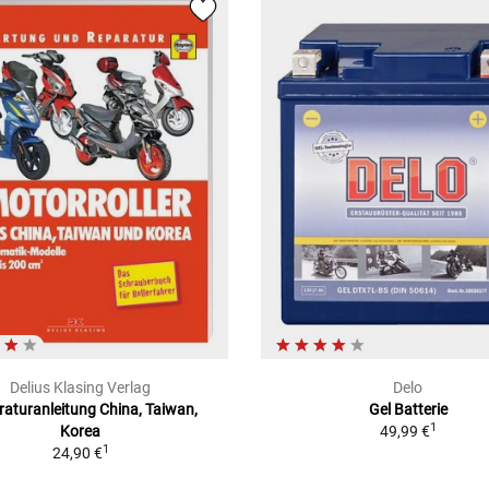
Delius Klasing Verlag
Delo
aturanleitung China, Taiwan,
Gel Batterie
1
Korea
49,99 €
1
24,90 €