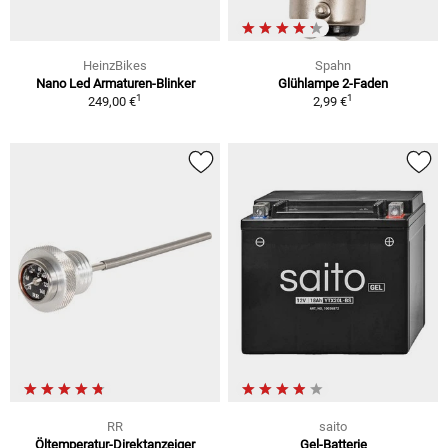
HeinzBikes
Spahn
Nano Led Armaturen-Blinker
Glühlampe 2-Faden
1
1
249,00 €
2,99 €
RR
saito
Öltemperatur-Direktanzeiger
Gel-Batterie