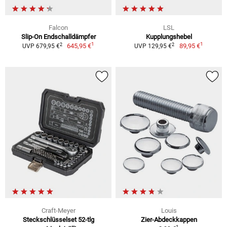
Falcon
LSL
Slip-On Endschalldämpfer
Kupplungshebel
1
1
2
2
645,95 €
89,95 €
UVP 679,95 €
UVP 129,95 €
Craft-Meyer
Louis
Steckschlüsselset 52-tlg
Zier-Abdeckkappen
1