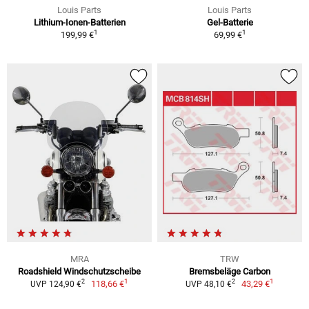
Louis Parts
Louis Parts
Lithium-Ionen-Batterien
Gel-Batterie
1
1
199,99 €
69,99 €
MRA
TRW
Roadshield Windschutzscheibe
Bremsbeläge Carbon
1
1
2
2
118,66 €
43,29 €
UVP 124,90 €
UVP 48,10 €