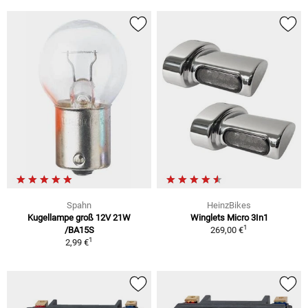
Spahn
HeinzBikes
Kugellampe groß 12V 21W
Winglets Micro 3In1
1
/BA15S
269,00 €
1
2,99 €