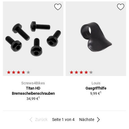
Screws4Bikes
Louis
Titan HD
Gasgriffhilfe
1
Bremsscheibenschrauben
9,99 €
1
34,99 €
Zurück
Seite 1 von 4
Nächste