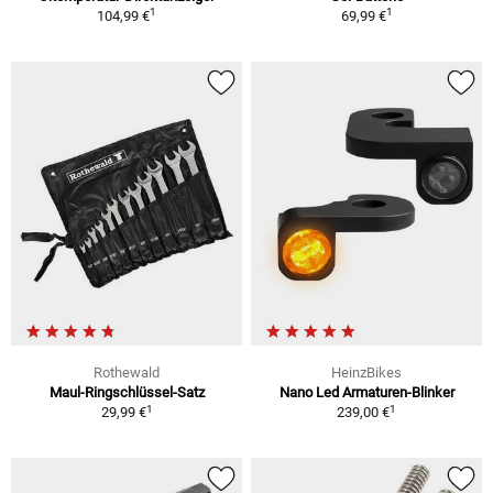
1
1
104,99 €
69,99 €
Rothewald
HeinzBikes
Maul-Ringschlüssel-Satz
Nano Led Armaturen-Blinker
1
1
29,99 €
239,00 €