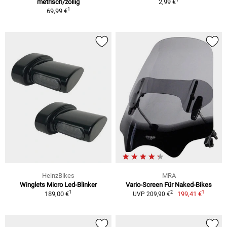
metrisch/zöllig
2,99 €
1
69,99 €
HeinzBikes
MRA
Winglets Micro Led-Blinker
Vario-Screen Für Naked-Bikes
1
1
2
189,00 €
199,41 €
UVP 209,90 €