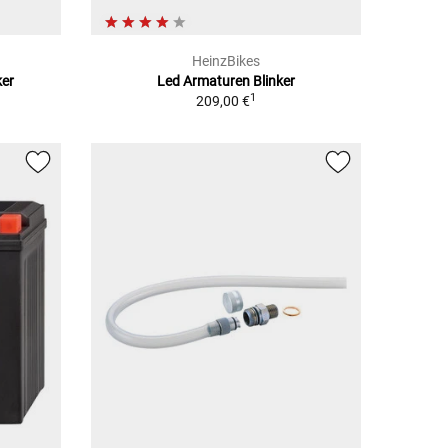
HeinzBikes
ker
Led Armaturen Blinker
1
209,00 €