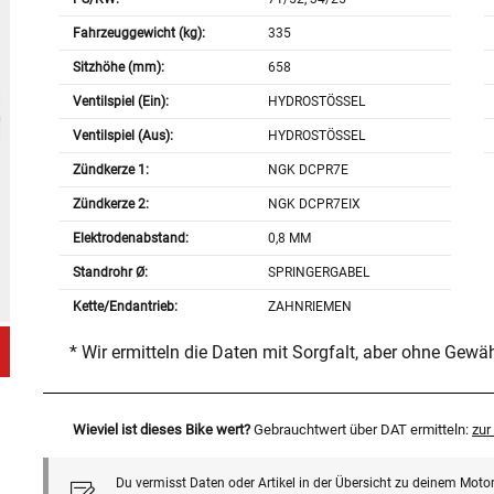
Fahrzeuggewicht (kg):
335
Sitzhöhe (mm):
658
Ventilspiel (Ein):
HYDROSTÖSSEL
Ventilspiel (Aus):
HYDROSTÖSSEL
Zündkerze 1:
NGK DCPR7E
Zündkerze 2:
NGK DCPR7EIX
Elektrodenabstand:
0,8 MM
Standrohr Ø:
SPRINGERGABEL
Kette/Endantrieb:
ZAHNRIEMEN
* Wir ermitteln die Daten mit Sorgfalt, aber ohne Gewä
Wieviel ist dieses Bike wert?
Gebrauchtwert über DAT ermitteln:
zu
Du vermisst Daten oder Artikel in der Übersicht zu deinem Motor