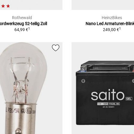
Rothewald
HeinzBikes
ordwerkzeug 52-teilig Zoll
Nano Led Armaturen-Blin
1
1
64,99 €
249,00 €