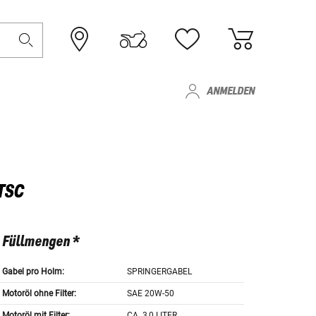
ANMELDEN
TSC
Füllmengen *
Gabel pro Holm:
SPRINGERGABEL
Motoröl ohne Filter:
SAE 20W-50
Motoröl mit Filter:
CA. 3,0 LITER