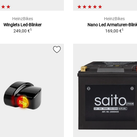
HeinzBikes
HeinzBikes
Winglets Led-Blinker
Nano Led Armaturen-Blin
1
1
249,00 €
169,00 €