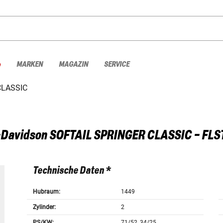
%
MARKEN
MAGAZIN
SERVICE
CLASSIC
-Davidson
SOFTAIL SPRINGER CLASSIC - FLS
Technische Daten *
Hubraum:
1449
Zylinder:
2
PS/KW:
71/52, 34/25