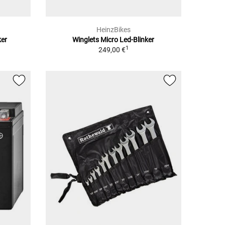
HeinzBikes
ker
Winglets Micro Led-Blinker
1
249,00 €