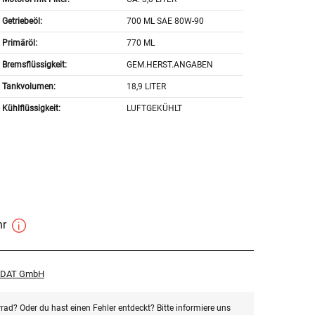
Getriebeöl:
700 ML SAE 80W-90
Primäröl:
770 ML
Bremsflüssigkeit:
GEM.HERST.ANGABEN
Tankvolumen:
18,9 LITER
Kühlflüssigkeit:
LUFTGEKÜHLT
hr
r DAT GmbH
rad? Oder du hast einen Fehler entdeckt? Bitte informiere uns