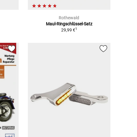
Rothewald
Maul-Ringschlüssel-Satz
1
29,99 €