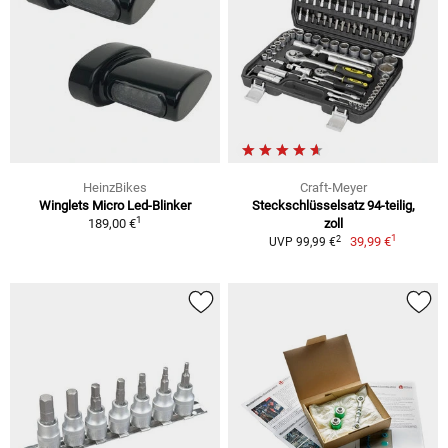
HeinzBikes
Craft-Meyer
Winglets Micro Led-Blinker
Steckschlüsselsatz 94-teilig,
1
189,00 €
zoll
1
2
39,99 €
UVP 99,99 €