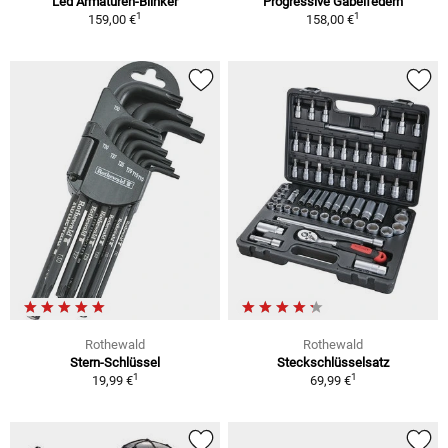
Led Armaturen-Blinker
Progressive Gabelfedern
1
1
159,00 €
158,00 €
Rothewald
Rothewald
Stern-Schlüssel
Steckschlüsselsatz
1
1
19,99 €
69,99 €