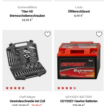
Screws4Bikes
Louis
Titan HD
Ölfilterschlüssel
1
Bremsscheibenschrauben
8,99 €
1
34,99 €
Craft-Meyer
ODYSSEY BATTERY
Gewindeschneide-Set Zoll
ODYSSEY Hawker Batterien
1
1
2
29,99 €
259,99 €
UVP 39,99 €