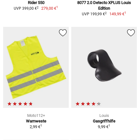
Rider 550
8077 2.0 Detecto XPLUS Louis
1
2
279,00 €
Edition
UVP 399,00 €
1
2
149,99 €
UVP 199,99 €
Moto112+
Louis
Warnweste
Gasgriffhilfe
1
1
2,99 €
9,99 €