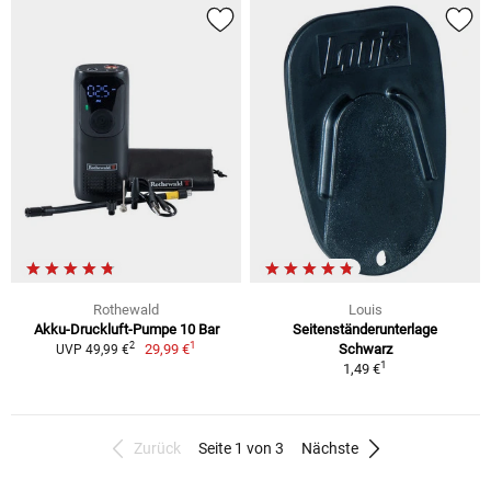
Rothewald
Louis
Akku-Druckluft-Pumpe 10 Bar
Seitenständerunterlage
1
2
29,99 €
Schwarz
UVP 49,99 €
1
1,49 €
Zurück
Seite 1 von 3
Nächste