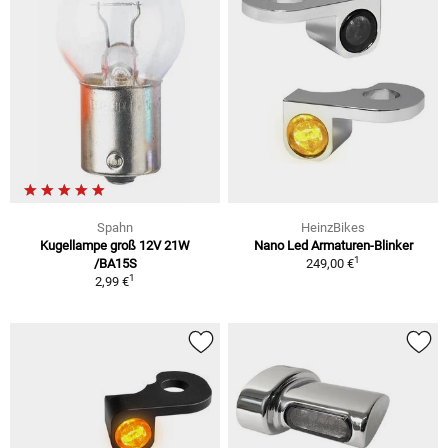
Spahn
HeinzBikes
Kugellampe groß 12V 21W
Nano Led Armaturen-Blinker
1
/BA15S
249,00 €
1
2,99 €