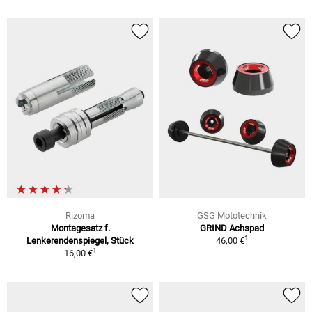
Rizoma
GSG Mototechnik
Montagesatz f.
GRIND Achspad
1
Lenkerendenspiegel, Stück
46,00 €
1
16,00 €