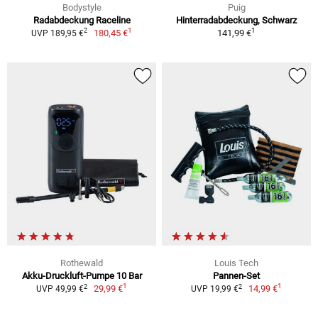
Bodystyle
Puig
Radabdeckung Raceline
Hinterradabdeckung, Schwarz
1
1
2
180,45 €
141,99 €
UVP 189,95 €
Rothewald
Louis Tech
Akku-Druckluft-Pumpe 10 Bar
Pannen-Set
1
1
2
2
29,99 €
14,99 €
UVP 49,99 €
UVP 19,99 €