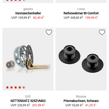
gazzini
Louis
Kennzeichenhalter
Reifenwärmer Bt Comfort
1
1
2
2
82,49 €
199,99 €
UVP 109,99 €
UVP 349,00 €
DID
Rizoma
KETTENSATZ 525ZVMX2
Prismabuchsen, Schwarz
1
1
2
2
207,89 €
41,25 €
UVP 230,99 €
UVP 55,00 €