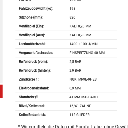
Fahrzeuggewicht (kg):
198
Sitzhöhe (mm):
820
Ventilspiel (Ein):
KALT 0,20 MM
Ventilspiel (Aus):
KALT 0,28 MM
Leerlaufdrehzahl:
1400 ± 100 U/MIN
Vergaserluftschraube:
EINSPRITZUNG 40 MM
Reifendruck (vorn):
2,5 BAR
Reifendruck (hinten):
2,9 BAR
Zündkerze 1:
NGK IMR9E-9HES
Elektrodenabstand:
0,9 MM
Standrohr Ø:
41 MM USD-GABEL
Ritzel/Kettenrad:
16/41 ZÄHNE
Kette/Endantrieb:
112 GLIEDER
* Wir ermitteln die Daten mit Sorgfalt, aber ohne Gewä