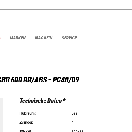
%
MARKEN
MAGAZIN
SERVICE
CBR 600 RR/ABS - PC40/09
Technische Daten *
Hubraum:
599
Zylinder:
4
PS/KW:
120/88