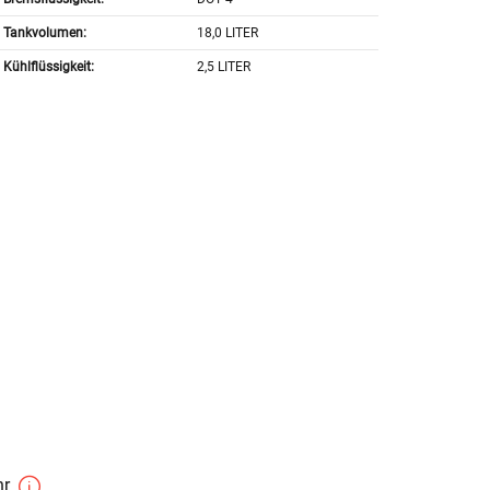
Tankvolumen:
18,0 LITER
Kühlflüssigkeit:
2,5 LITER
hr