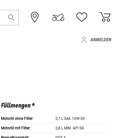
ANMELDEN
Füllmengen *
Motoröl ohne Filter:
2,7 L SAE 10W-30
Motoröl mit Filter:
2,8 L MIN. API SG
Bremsflüssigkeit:
DOT 4