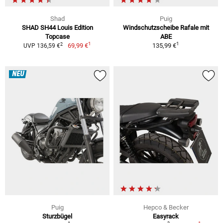
Shad
Puig
SHAD SH44 Louis Edition
Windschutzscheibe Rafale mit
Topcase
ABE
1
1
2
69,99 €
135,99 €
UVP 136,59 €
NEU
Puig
Hepco & Becker
Sturzbügel
Easyrack