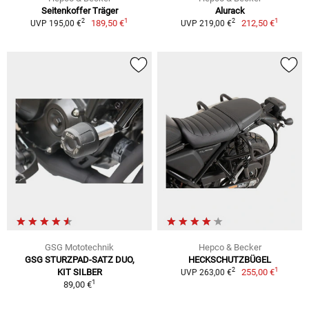
Seitenkoffer Träger
Alurack
1
1
2
2
189,50 €
212,50 €
UVP 195,00 €
UVP 219,00 €
GSG Mototechnik
Hepco & Becker
GSG STURZPAD-SATZ DUO,
HECKSCHUTZBÜGEL
1
2
KIT SILBER
255,00 €
UVP 263,00 €
1
89,00 €