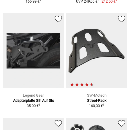
1
1
2
165,99 €
242,50 €
UVP 249,00 €
Legend Gear
SW-Motech
Adapterplatte Slh Auf Slc
Street-Rack
1
1
35,00 €
160,00 €