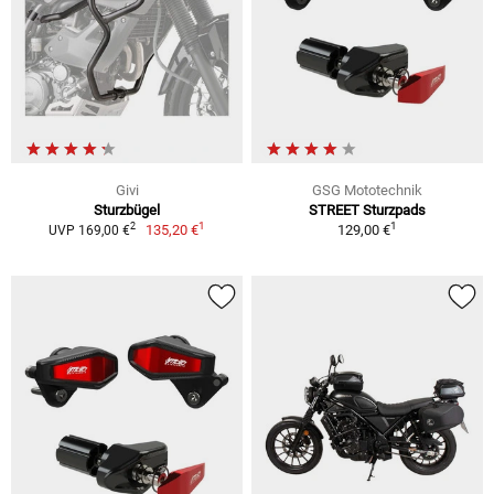
Givi
GSG Mototechnik
Sturzbügel
STREET Sturzpads
1
1
2
135,20 €
129,00 €
UVP 169,00 €