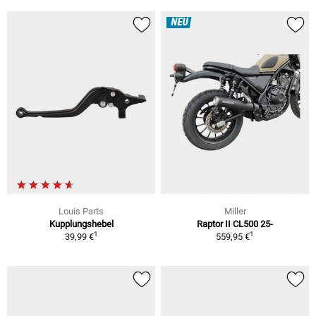
NEU
Louis Parts
Miller
Kupplungshebel
Raptor II CL500 25-
1
1
39,99 €
559,95 €