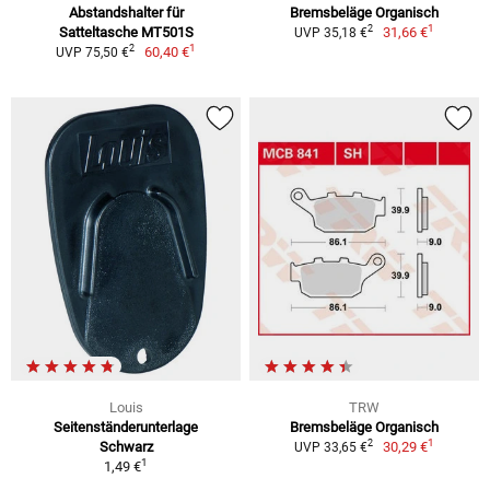
Abstandshalter für
Bremsbeläge Organisch
1
2
Satteltasche MT501S
31,66 €
UVP 35,18 €
1
2
60,40 €
UVP 75,50 €
Louis
TRW
Seitenständerunterlage
Bremsbeläge Organisch
1
2
Schwarz
30,29 €
UVP 33,65 €
1
1,49 €