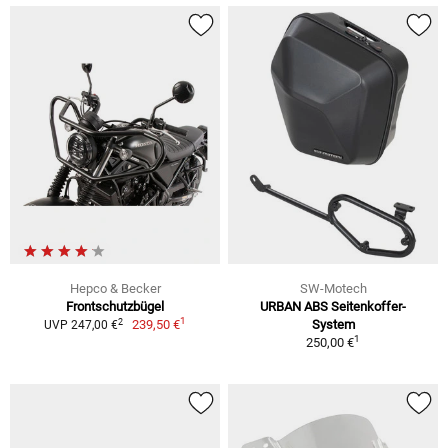
Hepco & Becker
SW-Motech
Frontschutzbügel
URBAN ABS Seitenkoffer-
1
2
239,50 €
System
UVP 247,00 €
1
250,00 €