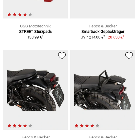
GSG Mototechnik
Hepco & Becker
STREET Sturzpads
Smartrack Gepäckträger
1
1
2
138,99 €
207,50 €
UVP 214,00 €
Hepco & Becker
Hepco & Becker