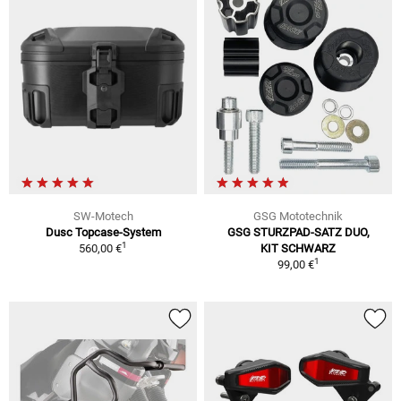
SW-Motech
GSG Mototechnik
Dusc Topcase-System
GSG STURZPAD-SATZ DUO,
1
560,00 €
KIT SCHWARZ
1
99,00 €