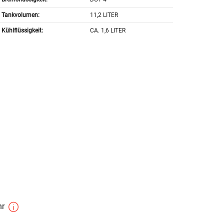
Tankvolumen:
11,2 LITER
Kühlflüssigkeit:
CA. 1,6 LITER
hr