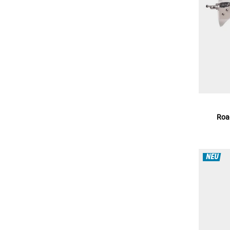
Roa
NEU