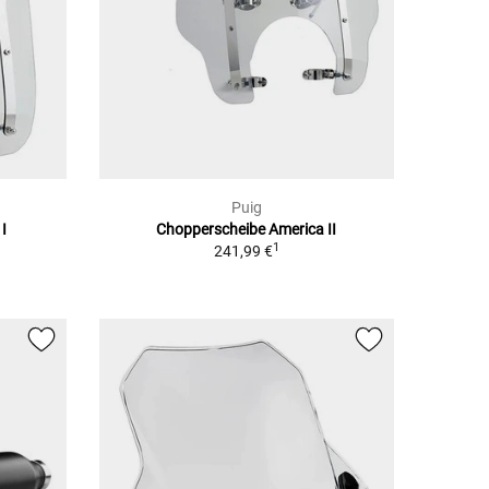
Puig
I
Chopperscheibe America II
1
241,99 €