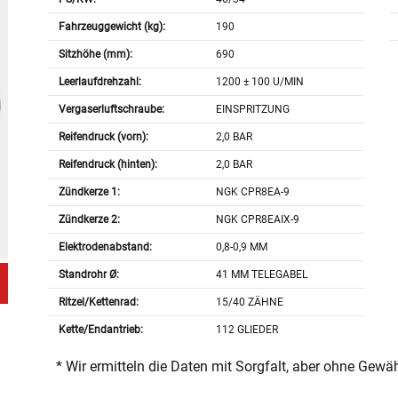
Fahrzeuggewicht (kg):
190
Sitzhöhe (mm):
690
Leerlaufdrehzahl:
1200 ± 100 U/MIN
Vergaserluftschraube:
EINSPRITZUNG
Reifendruck (vorn):
2,0 BAR
Reifendruck (hinten):
2,0 BAR
Zündkerze 1:
NGK CPR8EA-9
Zündkerze 2:
NGK CPR8EAIX-9
Elektrodenabstand:
0,8-0,9 MM
Standrohr Ø:
41 MM TELEGABEL
Ritzel/Kettenrad:
15/40 ZÄHNE
Kette/Endantrieb:
112 GLIEDER
* Wir ermitteln die Daten mit Sorgfalt, aber ohne Gewä