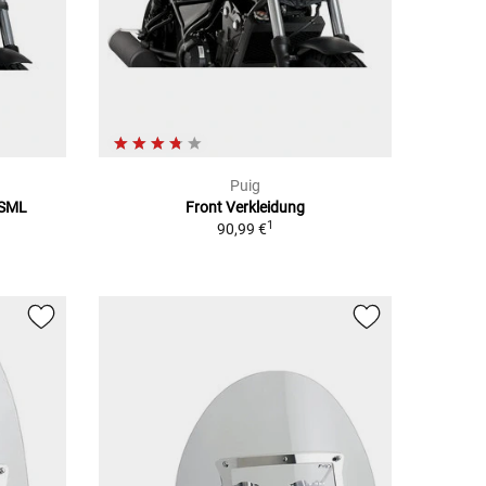
Puig
 SML
Front Verkleidung
1
90,99 €