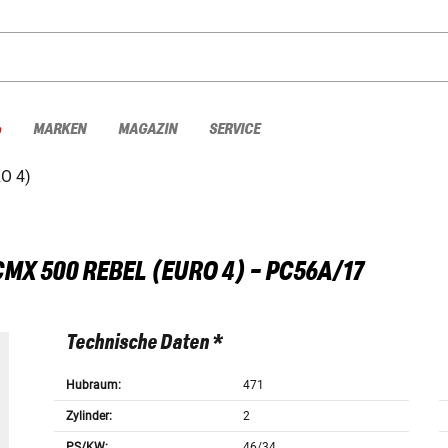
%
MARKEN
MAGAZIN
SERVICE
O 4)
CMX 500 REBEL (EURO 4) - PC56A/17
Technische Daten *
Hubraum:
471
Zylinder:
2
PS/KW:
46/34