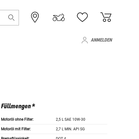
ANMELDEN
Füllmengen *
Motoröl ohne Filter:
2,5 L SAE 10W-30
Motoröl mit Filter:
2,7 L MIN. API SG
Bremsflüssigkeit:
DOT 4