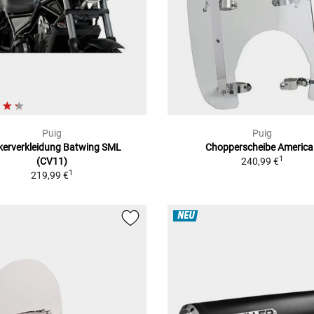
Puig
Puig
kerverkleidung Batwing SML
Chopperscheibe America 
1
(CV11)
240,99 €
1
219,99 €
NEU