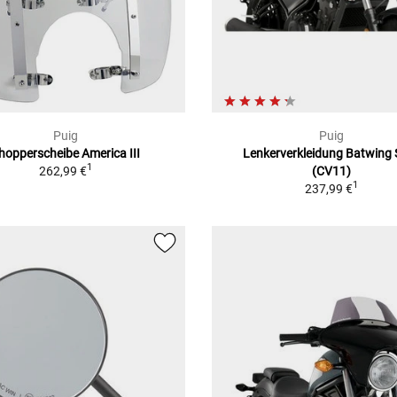
Puig
Puig
hopperscheibe America III
Lenkerverkleidung Batwing
1
262,99 €
(CV11)
1
237,99 €