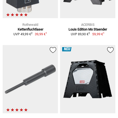
Rothewald
ACERBIS
Kettenfluchtlaser
Louis Edition Mx Staender
1
1
2
2
39,99 €
59,99 €
UVP 49,99 €
UVP 89,90 €
NEU