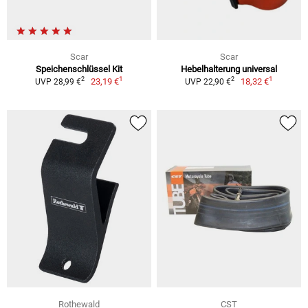
Scar
Scar
Speichenschlüssel Kit
Hebelhalterung universal
1
1
2
2
23,19 €
18,32 €
UVP 28,99 €
UVP 22,90 €
Rothewald
CST