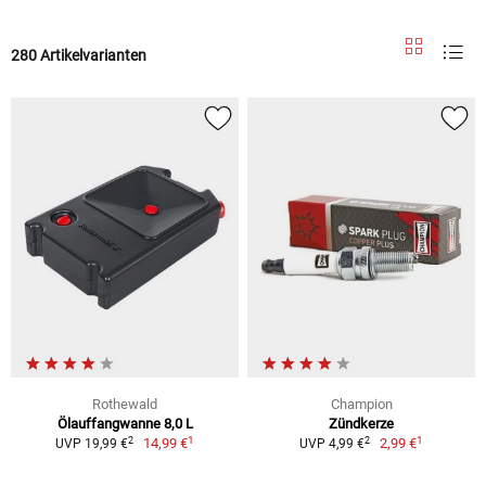
280 Artikelvarianten
Rothewald
Champion
Ölauffangwanne 8,0 L
Zündkerze
1
1
2
2
14,99 €
2,99 €
UVP 19,99 €
UVP 4,99 €