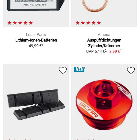
Louis Parts
Athena
Lithium-Ionen-Batterien
Auspuffdichtungen
1
49,99 €
Zylinder/Krümmer
1
2
3,99 €
UVP 5,44 €
NEU