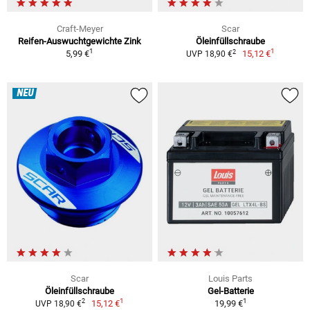
Craft-Meyer
Scar
Reifen-Auswuchtgewichte Zink
Öleinfüllschraube
1
1
2
5,99 €
15,12 €
UVP 18,90 €
NEU
Scar
Louis Parts
Öleinfüllschraube
Gel-Batterie
1
1
2
15,12 €
19,99 €
UVP 18,90 €