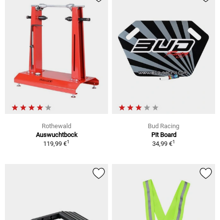
Rothewald
Bud Racing
Auswuchtbock
Pit Board
1
1
119,99 €
34,99 €