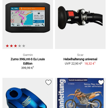
Garmin
Scar
Zumo 396Lmt-S Eu Louis
Hebelhalterung universal
1
2
Edition
18,32 €
UVP 22,90 €
1
399,99 €