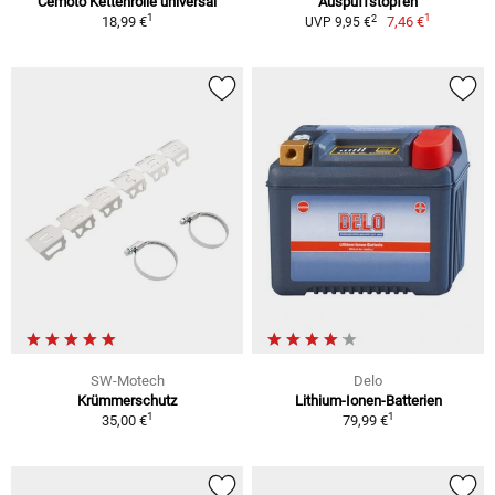
Cemoto Kettenrolle universal
Auspuffstopfen
1
1
2
18,99 €
7,46 €
UVP 9,95 €
SW-Motech
Delo
Krümmerschutz
Lithium-Ionen-Batterien
1
1
35,00 €
79,99 €