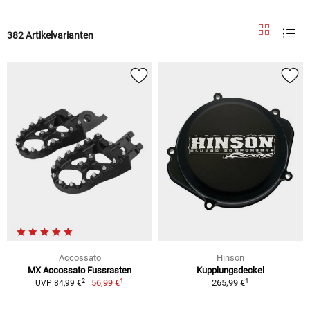
382 Artikelvarianten
Accossato
Hinson
MX Accossato Fussrasten
Kupplungsdeckel
1
1
2
56,99 €
265,99 €
UVP 84,99 €