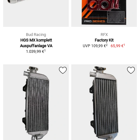
Bud Racing
RFX
HGS MX komplett
Factory Kit
1
2
Auspuffanlage VA
65,99 €
UVP 109,99 €
1
1.039,99 €