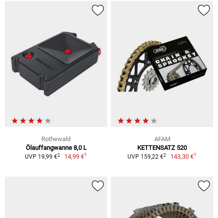
Rothewald
AFAM
Ölauffangwanne 8,0 L
KETTENSATZ 520
1
1
2
2
14,99 €
143,30 €
UVP 19,99 €
UVP 159,22 €