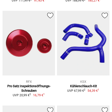
97,43 €
180,27 €
UVP 111,99 €
UVP 188,99 €
RFX
KSX
Pro Satz Inspektionsöffnungs-
Kühlerschlauch-Kit
1
2
Schrauben
54,39 €
UVP 67,99 €
1
2
16,79 €
UVP 20,99 €