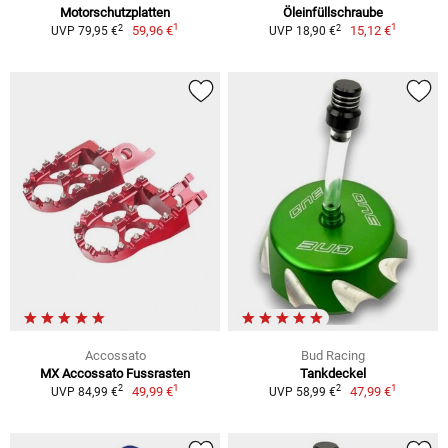
Motorschutzplatten
Öleinfüllschraube
1
1
2
2
59,96 €
15,12 €
UVP 79,95 €
UVP 18,90 €
Accossato
Bud Racing
MX Accossato Fussrasten
Tankdeckel
1
1
2
2
49,99 €
47,99 €
UVP 84,99 €
UVP 58,99 €