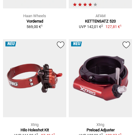
Haan Wheels
AFAM
Vorderrad
KETTENSATZ 520
1
1
2
569,00 €
127,81 €
UVP 142,01 €
NEU
NEU
Xtrig
Xtrig
Hilo Holeshot Kit
Preload Adjuster
1
1
2
2