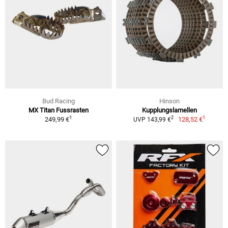
Bud Racing
Hinson
MX Titan Fussrasten
Kupplungslamellen
1
1
2
249,99 €
128,52 €
UVP 143,99 €