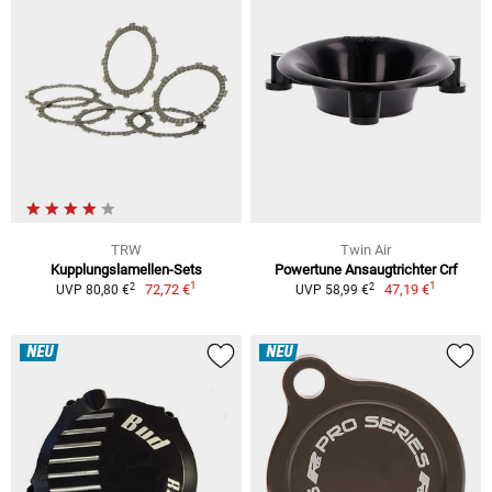
TRW
Twin Air
Kupplungslamellen-Sets
Powertune Ansaugtrichter Crf
1
1
2
2
72,72 €
47,19 €
UVP 80,80 €
UVP 58,99 €
NEU
NEU