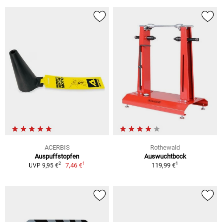
ACERBIS
Rothewald
Auspuffstopfen
Auswuchtbock
1
1
2
7,46 €
119,99 €
UVP 9,95 €