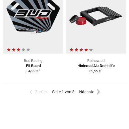
Bud Racing
Rothewald
Pit Board
Hinterrad Alu-Drehhilfe
1
1
34,99 €
39,99 €
Zurück
Seite 1 von 8
Nächste