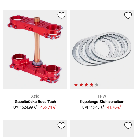
Xtrig
TRW
Gabelbrücke Rocs Tech
Kupplungs-Stahlscheiben
1
1
2
2
456,74 €
41,76 €
UVP 524,99 €
UVP 46,40 €