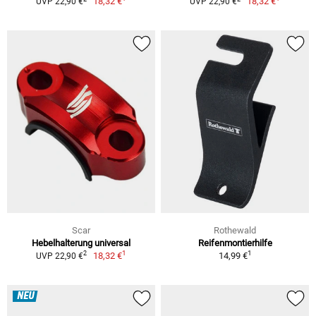
18,32 €
18,32 €
UVP 22,90 €
UVP 22,90 €
Scar
Rothewald
Hebelhalterung universal
Reifenmontierhilfe
1
1
2
18,32 €
14,99 €
UVP 22,90 €
NEU