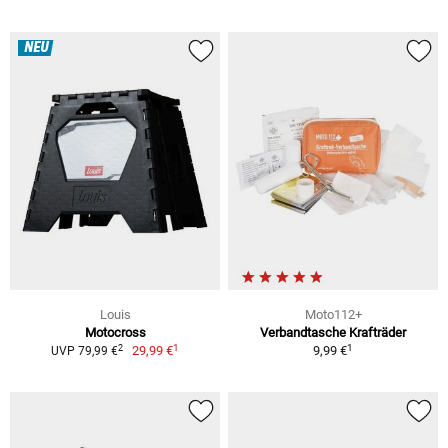
NEU
Louis
Moto112+
Motocross
Verbandtasche Krafträder
1
1
2
29,99 €
9,99 €
UVP 79,99 €