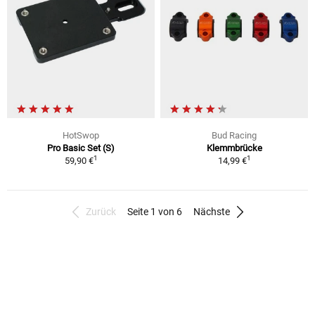
HotSwop
Bud Racing
Pro Basic Set (S)
Klemmbrücke
1
1
59,90 €
14,99 €
Zurück
Seite 1 von 6
Nächste