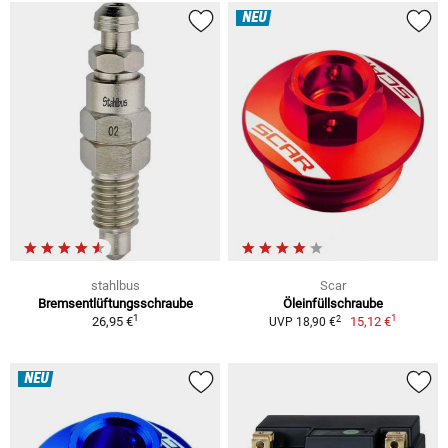
NEU
stahlbus
Scar
Bremsentlüftungsschraube
Öleinfüllschraube
1
1
2
26,95 €
15,12 €
UVP 18,90 €
NEU