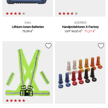
Delo
ACERBIS
Lithium-Ionen-Batterien
Handprotektoren X-Factory
1
1
2
79,99 €
71,21 €
UVP 94,95 €