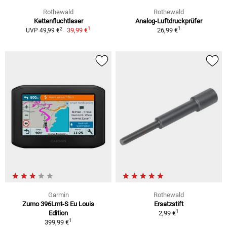
Rothewald
Rothewald
Kettenfluchtlaser
Analog-Luftdruckprüfer
1
1
2
39,99 €
26,99 €
UVP 49,99 €
Garmin
Rothewald
Zumo 396Lmt-S Eu Louis
Ersatzstift
1
Edition
2,99 €
1
399,99 €