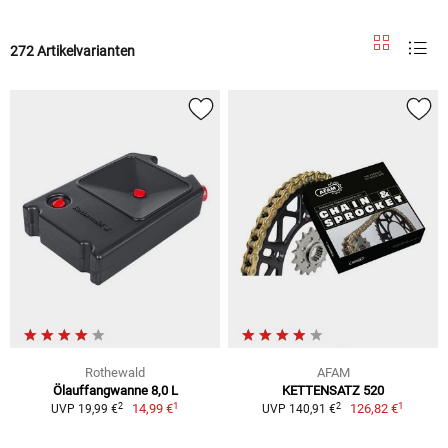
272 Artikelvarianten
Rothewald
AFAM
Ölauffangwanne 8,0 L
KETTENSATZ 520
1
1
2
2
14,99 €
126,82 €
UVP 19,99 €
UVP 140,91 €