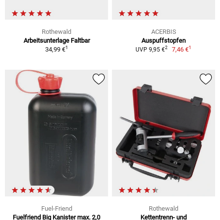
Rothewald
ACERBIS
Arbeitsunterlage Faltbar
Auspuffstopfen
1
1
2
34,99 €
7,46 €
UVP 9,95 €
Fuel-Friend
Rothewald
Fuelfriend Big Kanister max. 2,0
Kettentrenn- und