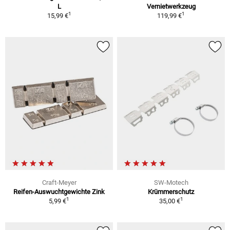
L
Vernietwerkzeug
1
1
15,99 €
119,99 €
Craft-Meyer
SW-Motech
Reifen-Auswuchtgewichte Zink
Krümmerschutz
1
1
5,99 €
35,00 €