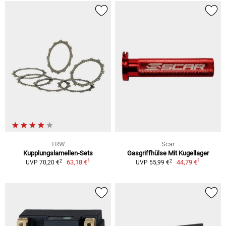
TRW
Scar
Kupplungslamellen-Sets
Gasgriffhülse Mit Kugellager
1
1
2
2
63,18 €
44,79 €
UVP 70,20 €
UVP 55,99 €