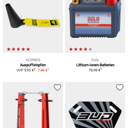
ACERBIS
Delo
Auspuffstopfen
Lithium-Ionen-Batterien
1
1
2
7,46 €
79,99 €
UVP 9,95 €