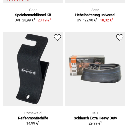
Scar
Scar
Speichenschlüssel Kit
Hebelhalterung universal
1
1
2
2
23,19 €
18,32 €
UVP 28,99 €
UVP 22,90 €
Rothewald
CST
Reifenmontierhilfe
Schlauch Extra Heavy Duty
1
1
14,99 €
29,99 €