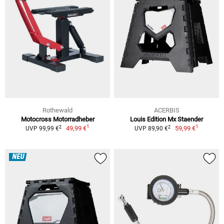
Rothewald
ACERBIS
Motocross Motorradheber
Louis Edition Mx Staender
1
1
2
2
49,99 €
59,99 €
UVP 99,99 €
UVP 89,90 €
NEU