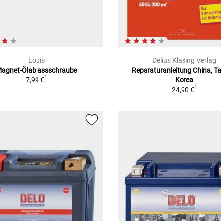
Louis
Delius Klasing Verlag
agnet-Ölablassschraube
Reparaturanleitung China, T
1
7,99 €
Korea
1
24,90 €