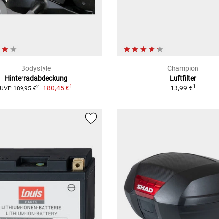
Bodystyle
Champion
Hinterradabdeckung
Luftfilter
1
1
180,45 €
13,99 €
2
UVP 189,95 €