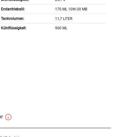
Endantriebsöl:
170 ML 10W-30 MB
Tankvolumen:
11,7 LITER
Kühlflüssigkeit:
900 ML
hr