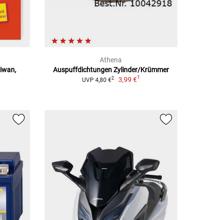
Athena
aiwan,
Auspuffdichtungen Zylinder/Krümmer
1
3,99 €
2
UVP 4,80 €