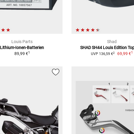
Louis Parts
Shad
Lithium-Ionen-Batterien
SHAD SH44 Louis Edition To
1
1
89,99 €
69,99 €
2
UVP 136,59 €