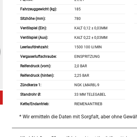
Fahrzeuggewicht (kg):
185
Sitzhöhe (mm):
780
Ventilspiel (Ein):
KALT 0,12 ± 0,03MM
Ventilspiel (Aus):
KALT 0,22 ± 0,03MM
Leerlaufdrehzahl:
1500 100 U/MIN
Vergaserluftschraube:
EINSPRITZUNG
Reifendruck (vorn):
2,0 BAR
Reifendruck (hinten):
2,25 BAR
Zündkerze 1:
NGK LMAR8L-9
Standrohr Ø:
33 MM TELEGABEL
Kette/Endantrieb:
RIEMENANTRIEB
* Wir ermitteln die Daten mit Sorgfalt, aber ohne Gewä