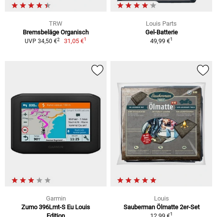
TRW
Louis Parts
Bremsbeläge Organisch
Gel-Batterie
1
1
2
31,05 €
49,99 €
UVP 34,50 €
Garmin
Louis
Zumo 396Lmt-S Eu Louis
Sauberman Ölmatte 2er-Set
1
Edition
12,99 €