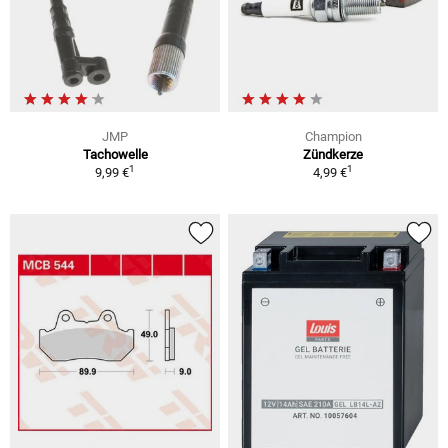
JMP
Champion
Tachowelle
Zündkerze
1
1
9,99 €
4,99 €