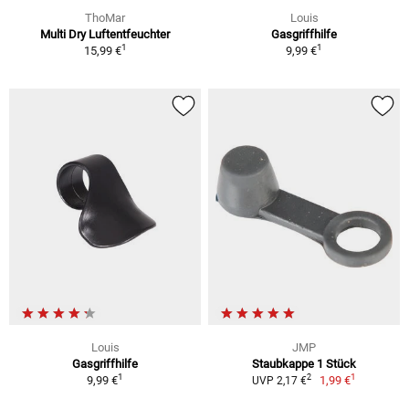
ThoMar
Louis
Multi Dry Luftentfeuchter
Gasgriffhilfe
1
1
15,99 €
9,99 €
Louis
JMP
Gasgriffhilfe
Staubkappe 1 Stück
1
1
2
9,99 €
1,99 €
UVP 2,17 €