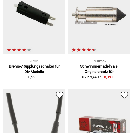
JMP
Tourmax
Brems-/Kupplungsschalter für
Schwimmernadeln als
Div Modelle
Originalersatz für
1
1
2
5,99 €
8,99 €
UVP 9,44 €