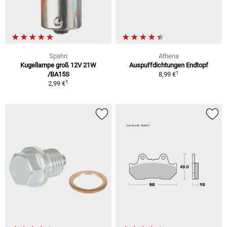
Spahn
Athena
Kugellampe groß 12V 21W
Auspuffdichtungen Endtopf
1
/BA15S
8,99 €
1
2,99 €