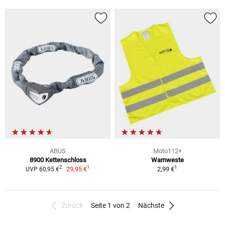
ABUS
Moto112+
8900 Kettenschloss
Warnweste
1
1
2
29,95 €
2,99 €
UVP 60,95 €
Zurück
Seite 1 von 2
Nächste