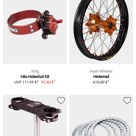
Xtrig
Haan Wheels
Hilo Holeshot Kit
Hinterrad
1
1
2
97,43 €
619,00 €
UVP 111,99 €