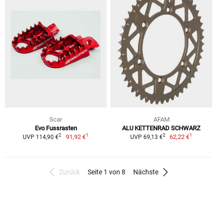
Scar
AFAM
Evo Fussrasten
ALU KETTENRAD SCHWARZ
1
1
2
2
91,92 €
62,22 €
UVP 114,90 €
UVP 69,13 €
Zurück
Seite 1 von 8
Nächste