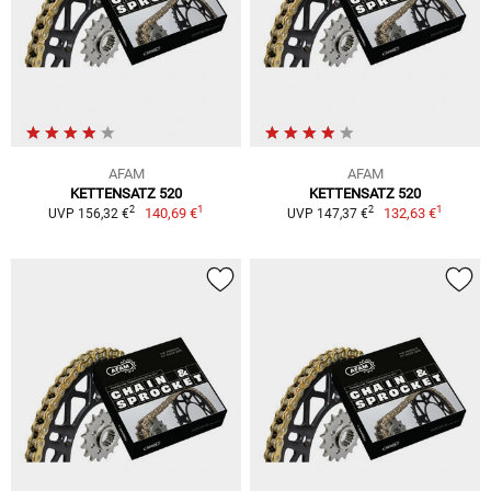
AFAM
AFAM
KETTENSATZ 520
KETTENSATZ 520
1
1
2
2
140,69 €
132,63 €
UVP 156,32 €
UVP 147,37 €