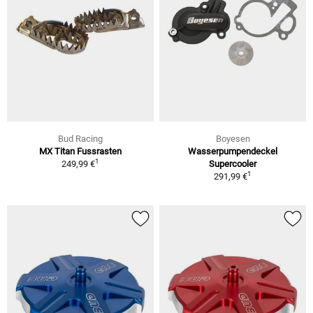
Bud Racing
Boyesen
MX Titan Fussrasten
Wasserpumpendeckel
1
249,99 €
Supercooler
1
291,99 €