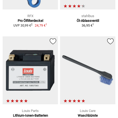
RFX
stahlbus
Pro Ölfilterdeckel
Öl-Ablassventil
1
1
2
24,79 €
36,95 €
UVP 30,99 €
Louis Parts
Louis Care
Lithium-Ionen-Batterien
Waschbürste