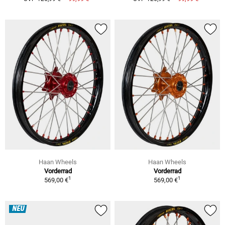
Haan Wheels
Haan Wheels
Vorderrad
Vorderrad
1
1
569,00 €
569,00 €
NEU