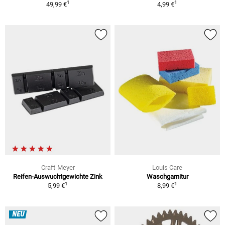
1
1
49,99 €
4,99 €
Craft-Meyer
Louis Care
Reifen-Auswuchtgewichte Zink
Waschgarnitur
1
1
5,99 €
8,99 €
NEU