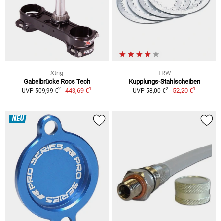
Xtrig
TRW
Gabelbrücke Rocs Tech
Kupplungs-Stahlscheiben
1
1
2
2
443,69 €
52,20 €
UVP 509,99 €
UVP 58,00 €
NEU