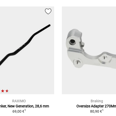
RAXIMO
Braking
nker, New Generation, 28,6 mm
Oversize Adapter 270M
1
1
69,00 €
80,90 €