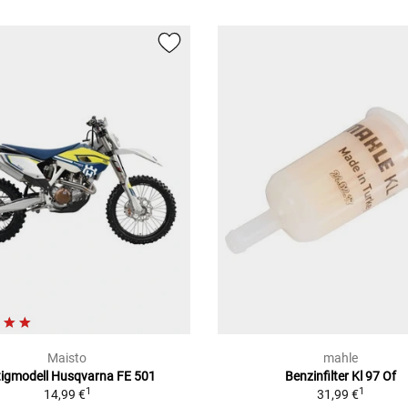
Maisto
mahle
tigmodell Husqvarna FE 501
Benzinfilter Kl 97 Of
1
1
14,99 €
31,99 €