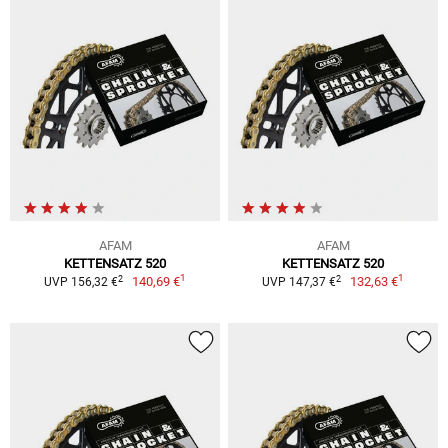
AFAM
AFAM
KETTENSATZ 520
KETTENSATZ 520
1
1
2
2
140,69 €
132,63 €
UVP 156,32 €
UVP 147,37 €