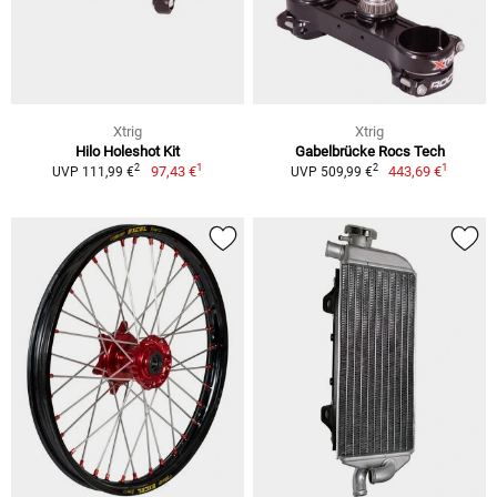
Xtrig
Xtrig
Hilo Holeshot Kit
Gabelbrücke Rocs Tech
1
1
2
2
97,43 €
443,69 €
UVP 111,99 €
UVP 509,99 €