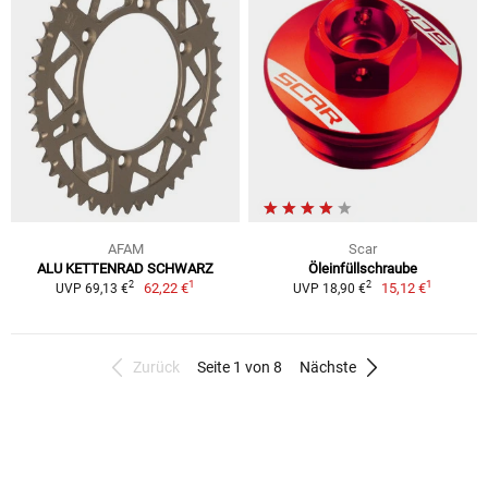
AFAM
Scar
ALU KETTENRAD SCHWARZ
Öleinfüllschraube
1
1
2
2
62,22 €
15,12 €
UVP 69,13 €
UVP 18,90 €
Zurück
Seite 1 von 8
Nächste