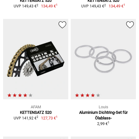
KETTENSATZ 520
KETTENSATZ 520
1
1
2
2
134,49 €
134,49 €
UVP 149,43 €
UVP 149,43 €
AFAM
Louis
KETTENSATZ 520
Aluminium Dichtring-Set für
1
2
127,73 €
Ölablass-
UVP 141,92 €
1
2,99 €