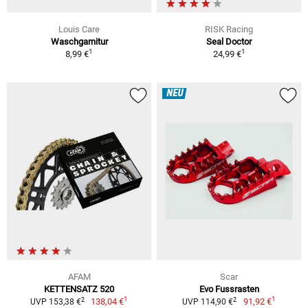
Louis Care
RISK Racing
Waschgarnitur
Seal Doctor
1
1
8,99 €
24,99 €
NEU
AFAM
Scar
KETTENSATZ 520
Evo Fussrasten
1
1
2
2
138,04 €
91,92 €
UVP 153,38 €
UVP 114,90 €