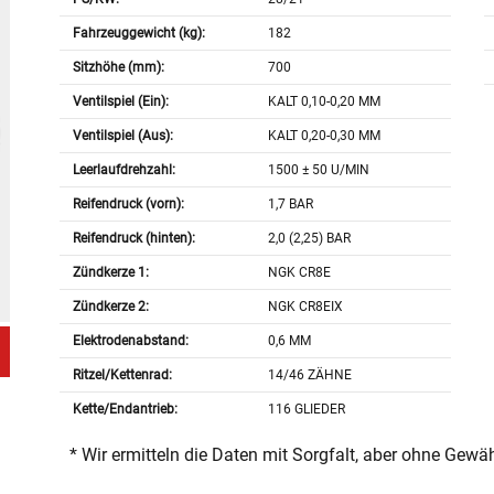
Fahrzeuggewicht (kg):
182
Sitzhöhe (mm):
700
Ventilspiel (Ein):
KALT 0,10-0,20 MM
Ventilspiel (Aus):
KALT 0,20-0,30 MM
Leerlaufdrehzahl:
1500 ± 50 U/MIN
Reifendruck (vorn):
1,7 BAR
Reifendruck (hinten):
2,0 (2,25) BAR
Zündkerze 1:
NGK CR8E
Zündkerze 2:
NGK CR8EIX
Elektrodenabstand:
0,6 MM
Ritzel/Kettenrad:
14/46 ZÄHNE
Kette/Endantrieb:
116 GLIEDER
* Wir ermitteln die Daten mit Sorgfalt, aber ohne Gewä