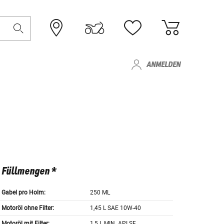
ANMELDEN
Füllmengen *
Gabel pro Holm:
250 ML
Motoröl ohne Filter:
1,45 L SAE 10W-40
Motoröl mit Filter:
1,5 L MIN. API SF