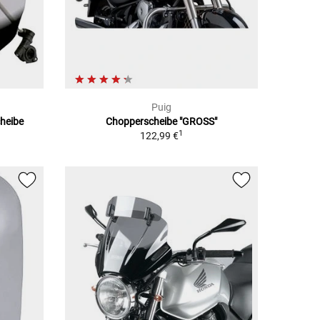
Puig
heibe
Chopperscheibe "GROSS"
1
1
122,99 €