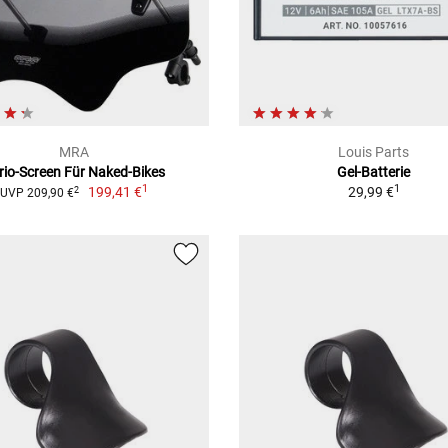
MRA
Louis Parts
rio-Screen Für Naked-Bikes
Gel-Batterie
1
1
199,41 €
29,99 €
2
UVP 209,90 €