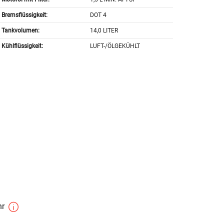
Bremsflüssigkeit:
DOT 4
Tankvolumen:
14,0 LITER
Kühlflüssigkeit:
LUFT-/ÖLGEKÜHLT
hr