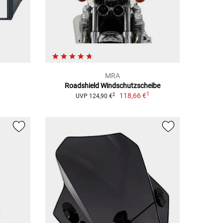
MRA
Roadshield Windschutzscheibe
1
118,66 €
2
UVP 124,90 €