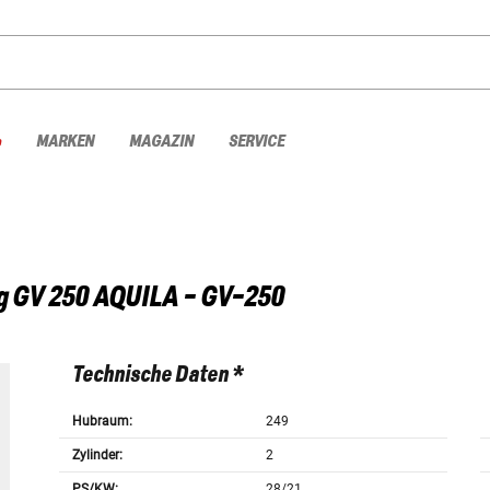
%
MARKEN
MAGAZIN
SERVICE
g
GV 250 AQUILA - GV-250
Technische Daten *
Hubraum:
249
Zylinder:
2
PS/KW:
28/21