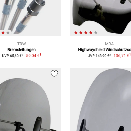
TRW
MRA
Bremsleitungen
Highwayshield Windschutzsc
1
59,04 €
136,71 €
2
2
UVP 65,60 €
UVP 143,90 €