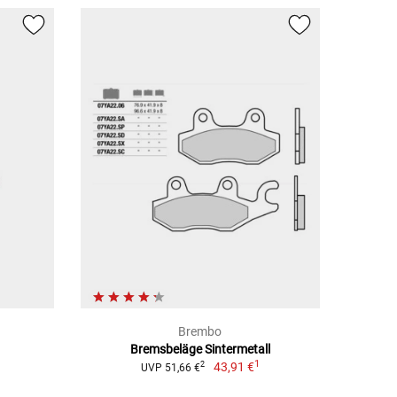
Brembo
Bremsbeläge Sintermetall
1
43,91 €
2
UVP 51,66 €