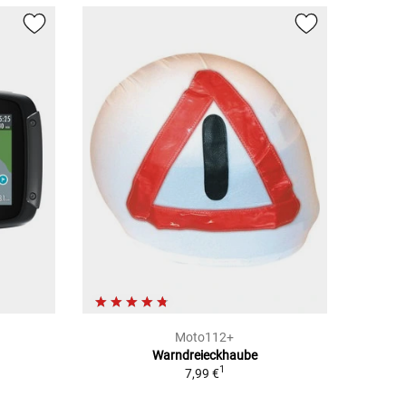
Moto112+
Warndreieckhaube
1
1
7,99 €