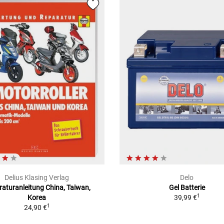
Delius Klasing Verlag
Delo
aturanleitung China, Taiwan,
Gel Batterie
1
Korea
39,99 €
1
24,90 €