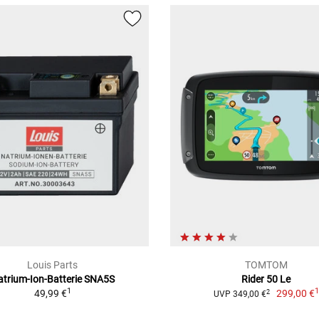
Louis Parts
TOMTOM
atrium-Ion-Batterie SNA5S
Rider 50 Le
1
49,99 €
299,00 €
2
UVP 349,00 €