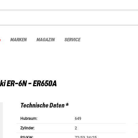
%
MARKEN
MAGAZIN
SERVICE
ki
ER-6N - ER650A
Technische Daten *
Hubraum:
649
Zylinder:
2
PS/KW:
72/53, 34/25