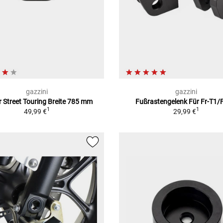
gazzini
gazzini
r Street Touring Breite 785 mm
Fußrastengelenk Für Fr-T1/
1
1
49,99 €
29,99 €