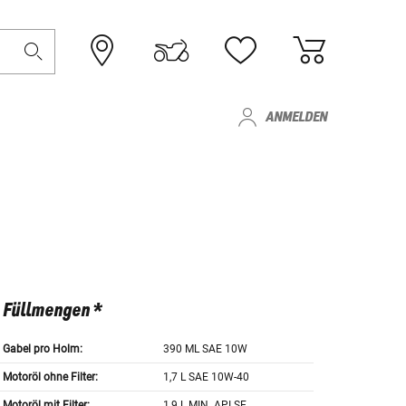
ANMELDEN
Füllmengen *
Gabel pro Holm:
390 ML SAE 10W
Motoröl ohne Filter:
1,7 L SAE 10W-40
Motoröl mit Filter:
1,9 L MIN. API SE