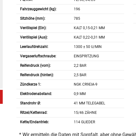
Fahrzeuggewicht (kg):
196
Sitzhöhe (mm):
785
Ventilspiel (Ein):
KALT 0,15-0,21 MM
Ventilspiel (Aus):
KALT 0,22-0,31 MM
Leerlaufdrehzahl:
1300 ± 50 U/MIN
Vergaserluftschraube:
EINSPRITZUNG
Reifendruck (vorn):
2,2 BAR
Reifendruck (hinten):
2,5 BAR
Zündkerze 1:
NGK CR9EIA-9
Elektrodenabstand:
0,9 MM
Standrohr Ø:
41 MM TELEGABEL
Ritzel/Kettenrad:
15/46 ZÄHNE
Kette/Endantrieb:
114 GLIEDER
* Wir ermitteln die Daten mit Sorgfalt, aber ohne Gewä