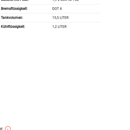
Bremsflüssigkeit:
DOT 4
Tankvolumen:
15,5 LITER
Kühlflüssigkeit:
1,2 LITER
hr