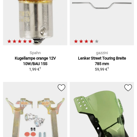
Spahn
gazzini
Kugellampe orange 12V
Lenker Street Touring Breite
10W/BAU 15S
785 mm
1
1
1,99 €
59,99 €