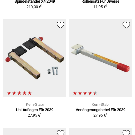
Spindelständer X4 2049
Rollensatz Für Diverse
1
1
219,00 €
11,95 €
Kern-Stabi
Kern-Stabi
Uni-Auflagen Für 2039
Verlängerungshebel Für 2039
1
1
27,95 €
27,95 €