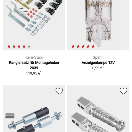
Kern-Stabi
Spahn
Rangiersatz für Montageheber
Anzeigenlampe 12V
1
2039
0,99 €
1
119,95 €