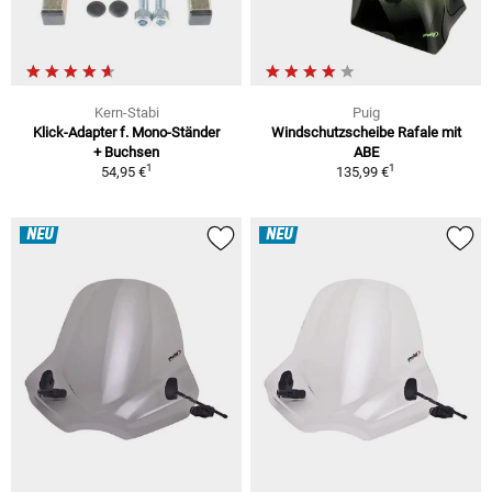
Kern-Stabi
Puig
Klick-Adapter f. Mono-Ständer
Windschutzscheibe Rafale mit
+ Buchsen
ABE
1
1
54,95 €
135,99 €
NEU
NEU