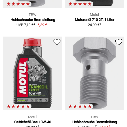
TRW
Motul
Hohlschraube Bremsleitung
Motorenöl 710 2T, 1 Liter
1
1
2
6,39 €
24,99 €
UVP 7,10 €
Motul
TRW
Getriebeöl Sae 10W-40
Hohlschraube Bremsleitung
1
1
2