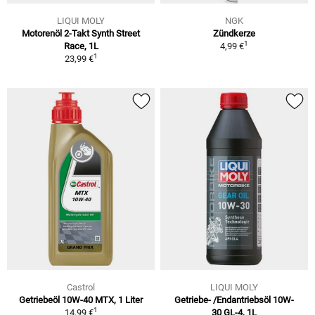
LIQUI MOLY
NGK
Motorenöl 2-Takt Synth Street
Zündkerze
1
Race, 1L
4,99 €
1
23,99 €
Castrol
LIQUI MOLY
Getriebeöl 10W-40 MTX, 1 Liter
Getriebe- /Endantriebsöl 10W-
1
14,99 €
30 GL-4, 1L