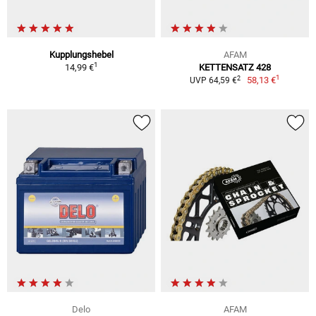
Kupplungshebel
AFAM
1
14,99 €
KETTENSATZ 428
1
2
58,13 €
UVP 64,59 €
Delo
AFAM