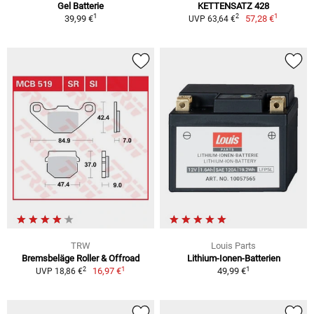
Gel Batterie
KETTENSATZ 428
1
1
2
39,99 €
57,28 €
UVP 63,64 €
TRW
Louis Parts
Bremsbeläge Roller & Offroad
Lithium-Ionen-Batterien
1
1
2
16,97 €
49,99 €
UVP 18,86 €