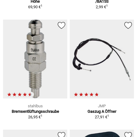
Höhe
/BA15S
1
1
69,90 €
2,99 €
stahlbus
JMP
Bremsentlüftungsschraube
Gaszug A Öffner
1
1
26,95 €
27,91 €