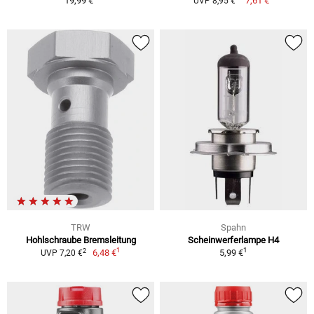
19,99 €
7,61 €
UVP 8,95 €
TRW
Spahn
Hohlschraube Bremsleitung
Scheinwerferlampe H4
1
1
2
6,48 €
5,99 €
UVP 7,20 €