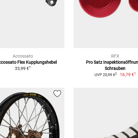
Accossato
RFX
cossato Flex Kupplungshebel
Pro Satz Inspektionsöffnu
1
33,99 €
Schrauben
1
16,79 €
2
UVP 20,99 €