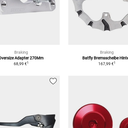
Braking
Braking
Oversize Adapter 270Mm
Batfly Bremsscheibe Hint
1
1
68,99 €
167,99 €