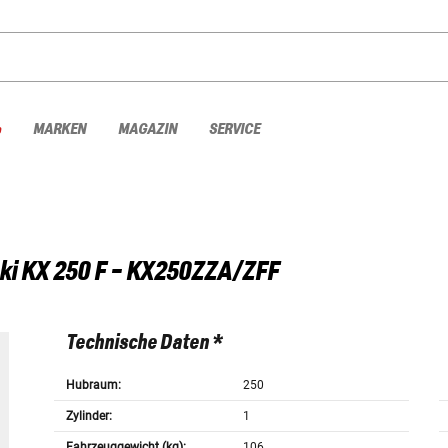
%
MARKEN
MAGAZIN
SERVICE
ki
KX 250 F - KX250ZZA/ZFF
Technische Daten *
Hubraum:
250
Zylinder:
1
Fahrzeuggewicht (kg):
106