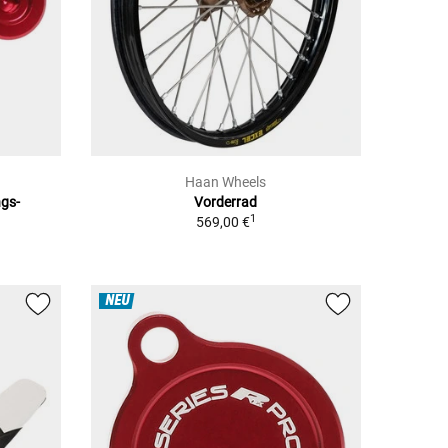
Haan Wheels
ngs-
Vorderrad
1
569,00 €
NEU