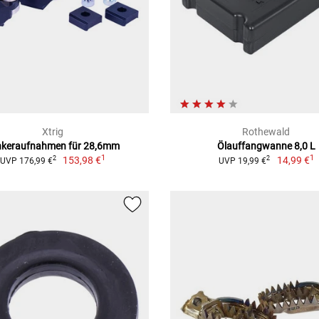
Xtrig
Rothewald
nkeraufnahmen für 28,6mm
Ölauffangwanne 8,0 L
1
1
153,98 €
14,99 €
2
2
UVP 176,99 €
UVP 19,99 €