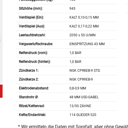
Sitzhöhe (mm):
945
Ventilspiel (Ein):
KALT 0,10-0,15 MM
Ventilspiel (Aus):
KALT 0,17-0,22 MM
Leerlaufdrehzahl:
2050 ± 50 U/MIN
Vergaserluftschraube:
EINSPRITZUNG 43 MM
Reifendruck (vorn):
1,0 BAR
Reifendruck (hinten):
1,0 BAR
Zündkerze 1:
NGK CPR8EB-9 STD.
Zündkerze 2:
NGK CPR9EB-9
Elektrodenabstand:
0,8-0,9 MM
Standrohr Ø:
48 MM USD-GABEL
Ritzel/Kettenrad:
13/50 ZÄHNE
Kette/Endantrieb:
114 GLIEDER 520
* Wir ermitteln die Daten mit Sorgfalt, aber ohne Gewä