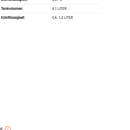
Tankvolumen:
6,1 LITER
Kühlflüssigkeit:
CA. 1,2 LITER
hr