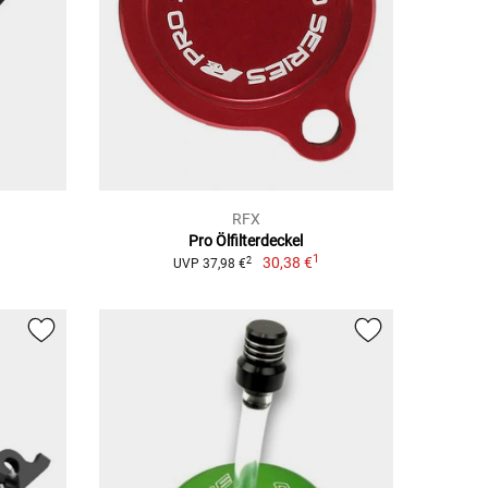
RFX
Pro Ölfilterdeckel
1
30,38 €
2
UVP 37,98 €