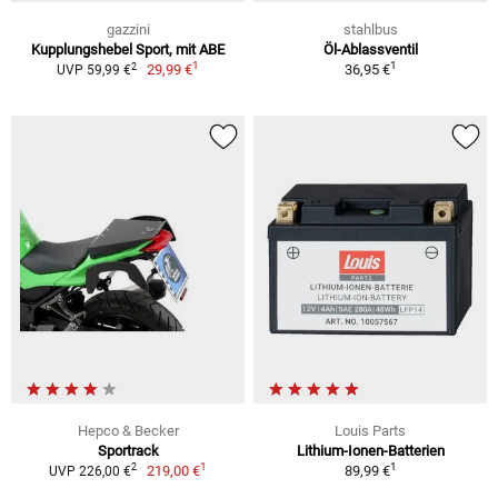
gazzini
stahlbus
Kupplungshebel Sport, mit ABE
Öl-Ablassventil
1
1
2
29,99 €
36,95 €
UVP 59,99 €
Hepco & Becker
Louis Parts
Sportrack
Lithium-Ionen-Batterien
1
1
2
219,00 €
89,99 €
UVP 226,00 €