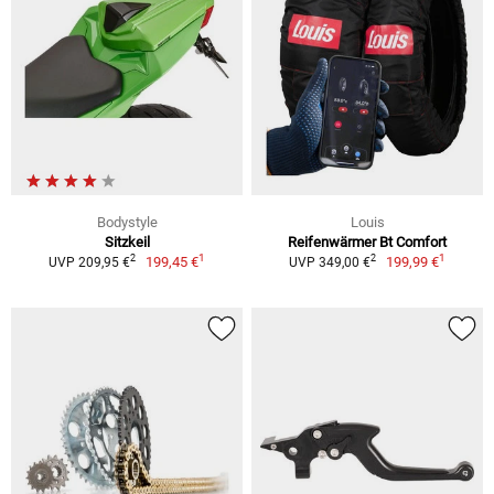
Bodystyle
Louis
Sitzkeil
Reifenwärmer Bt Comfort
1
1
2
2
199,45 €
199,99 €
UVP 209,95 €
UVP 349,00 €