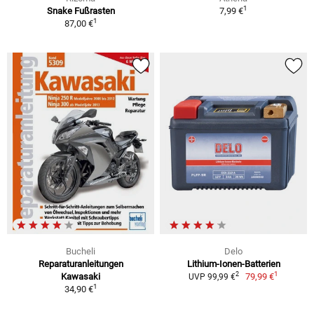
1
Snake Fußrasten
7,99 €
1
87,00 €
Bucheli
Delo
Reparaturanleitungen
Lithium-Ionen-Batterien
1
2
Kawasaki
79,99 €
UVP 99,99 €
1
34,90 €