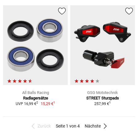
All Balls Racing
GSG Mototechnik
Radlagersätze
STREET Sturzpads
1
1
2
15,29 €
257,99 €
UVP 16,99 €
Zurück
Seite 1 von 4
Nächste