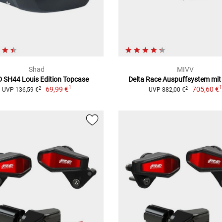
Shad
MIVV
 SH44 Louis Edition Topcase
Delta Race Auspuffsystem mi
1
69,99 €
705,60 €
2
2
UVP 136,59 €
UVP 882,00 €