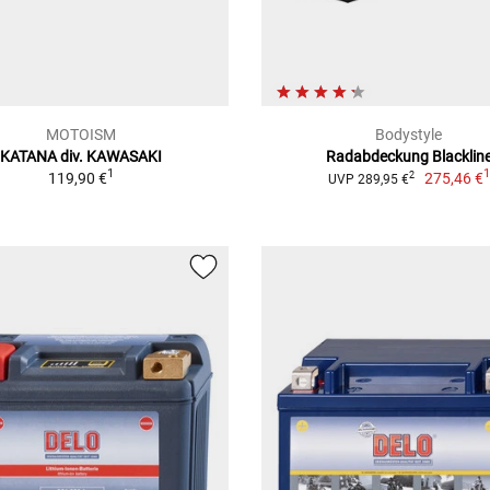
MOTOISM
Bodystyle
KATANA div. KAWASAKI
Radabdeckung Blacklin
1
119,90 €
275,46 €
2
UVP 289,95 €