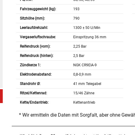
Fahrzeuggewicht (kg):
193
Sitzhöhe (mm):
790
Leerlaufdrehzahl:
1300 ± 50 U/Min
Vergaserluftschraube:
Einspritzung 36 mm
Reifendruck (vorn):
2,25 Bar
Reifendruck (hinten):
2,5 Bar
Zündkerze 1:
NGK CR9EIA-9
Elektrodenabstand:
0,8-0,9 mm
Standrohr Ø:
41 mm Telegabel
Ritzel/Kettenrad:
15/46 Zähne
Kette/Endantrieb:
Kettenantrieb
* Wir ermitteln die Daten mit Sorgfalt, aber ohne Gewä