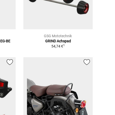
GSG Mototechnik
t EG-BE
GRIND Achspad
1
1
54,74 €