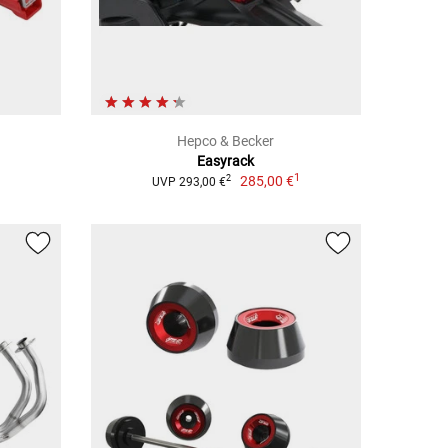
Hepco & Becker
Easyrack
1
1
285,00 €
2
UVP 293,00 €