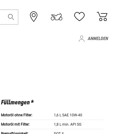
ANMELDEN
Füllmengen *
Motoröl ohne Filter:
1,6 L SAE 10W-40
Motoröl mit Filter:
1,8 L min. API SG
Bremsflüssigkeit:
DOT 4