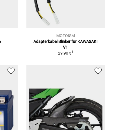
MOTOISM
e
Adapterkabel Blinker für KAWASAKI
1
V1
1
29,90 €