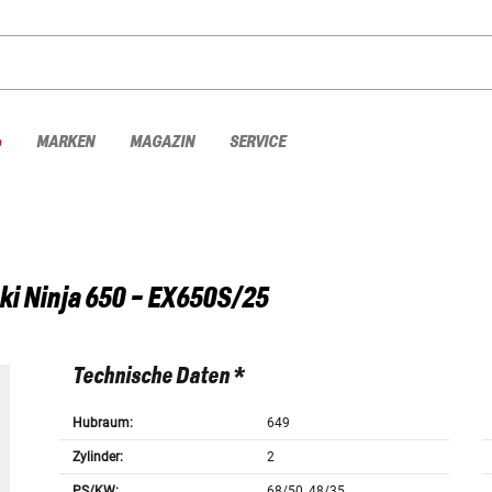
%
MARKEN
MAGAZIN
SERVICE
ki
Ninja 650 - EX650S/25
Technische Daten *
Hubraum:
649
Zylinder:
2
PS/KW:
68/50, 48/35