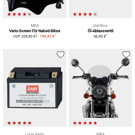
MRA
stahlbus
Vario-Screen Für Naked-Bikes
Öl-Ablassventil
1
1
2
199,41 €
36,95 €
UVP 209,90 €
Louis Parts
MRA