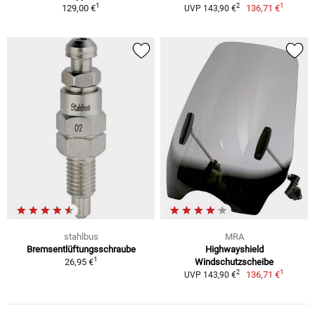
1
1
2
129,00 €
136,71 €
UVP 143,90 €
stahlbus
MRA
Bremsentlüftungsschraube
Highwayshield
1
26,95 €
Windschutzscheibe
1
2
136,71 €
UVP 143,90 €