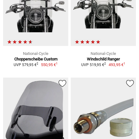
National-Cycle
National-Cycle
Chopperscheibe Custom
Windschild Ranger
1
1
2
2
550,95 €
493,95 €
UVP 579,95 €
UVP 519,95 €