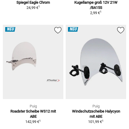
Spiegel Eagle Chrom
Kugellampe groß 12V 21W
1
24,99 €
/BA15S
1
2,99 €
NEU
NEU
Puig
Puig
Roadster Scheibe WS12 mit
Windschutzscheibe Halycyon
ABE
mit ABE
1
1
142,99 €
101,99 €