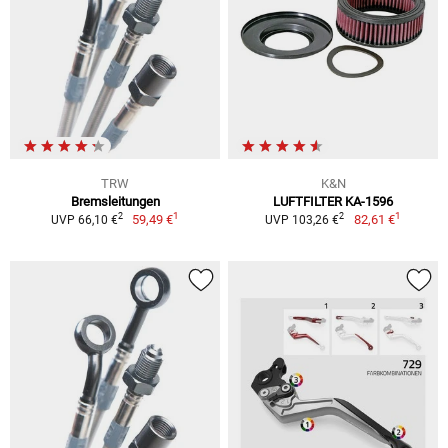
TRW
K&N
Bremsleitungen
LUFTFILTER KA-1596
1
1
2
2
59,49 €
82,61 €
UVP 66,10 €
UVP 103,26 €