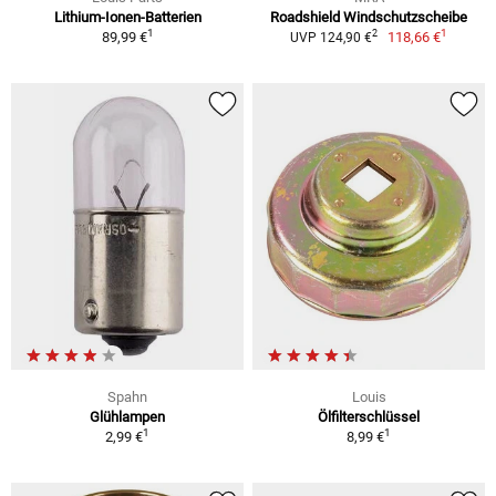
Lithium-Ionen-Batterien
Roadshield Windschutzscheibe
1
1
2
89,99 €
118,66 €
UVP 124,90 €
Spahn
Louis
Glühlampen
Ölfilterschlüssel
1
1
2,99 €
8,99 €