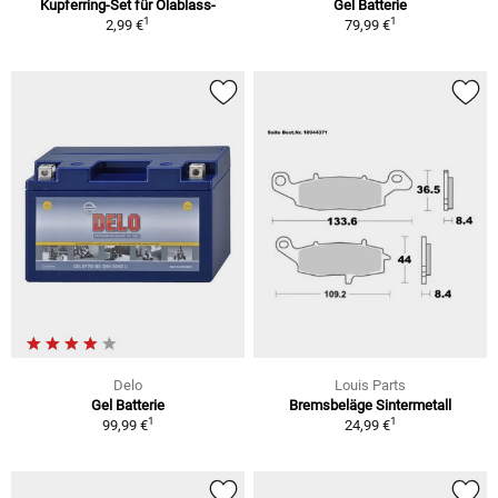
Kupferring-Set für Ölablass-
Gel Batterie
1
1
2,99 €
79,99 €
Delo
Louis Parts
Gel Batterie
Bremsbeläge Sintermetall
1
1
99,99 €
24,99 €