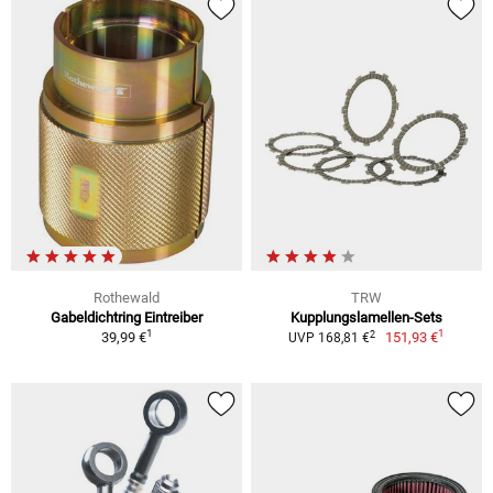
Rothewald
TRW
Gabeldichtring Eintreiber
Kupplungslamellen-Sets
1
1
2
39,99 €
151,93 €
UVP 168,81 €