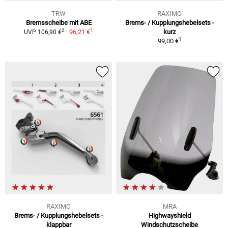
TRW
RAXIMO
Bremsscheibe mit ABE
Brems- / Kupplungshebelsets -
1
2
96,21 €
kurz
UVP 106,90 €
1
99,00 €
RAXIMO
MRA
Brems- / Kupplungshebelsets -
Highwayshield
klappbar
Windschutzscheibe