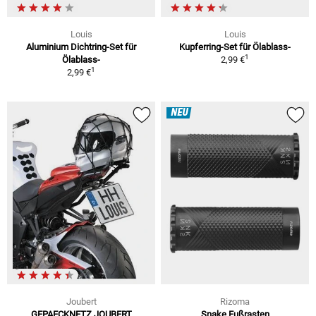
Louis
Louis
Aluminium Dichtring-Set für
Kupferring-Set für Ölablass-
1
Ölablass-
2,99 €
1
2,99 €
NEU
Joubert
Rizoma
GEPAECKNETZ JOUBERT
Snake Fußrasten