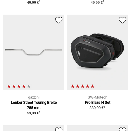
1
1
49,99 €
49,99 €
gazzini
SW-Motech
Lenker Street Touring Breite
Pro Blaze H Set
1
785 mm
380,00 €
1
59,99 €