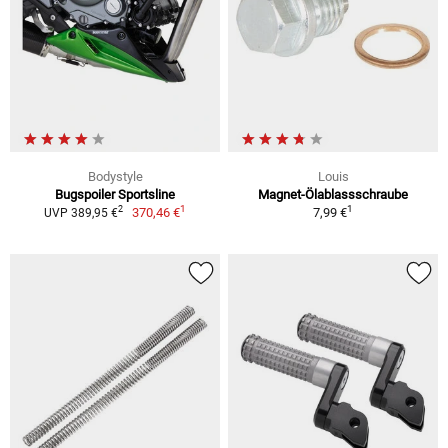
Bodystyle
Louis
Bugspoiler Sportsline
Magnet-Ölablassschraube
1
1
2
370,46 €
7,99 €
UVP 389,95 €