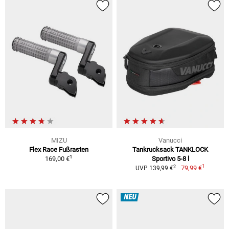
MIZU
Vanucci
Flex Race Fußrasten
Tankrucksack TANKLOCK
1
169,00 €
Sportivo 5-8 l
1
2
79,99 €
UVP 139,99 €
NEU