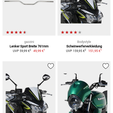
gazzini
Bodystyle
Lenker Sport Breite 761mm
Scheinwerferverkleidung
1
1
2
2
49,99 €
151,95 €
UVP 59,99 €
UVP 159,95 €