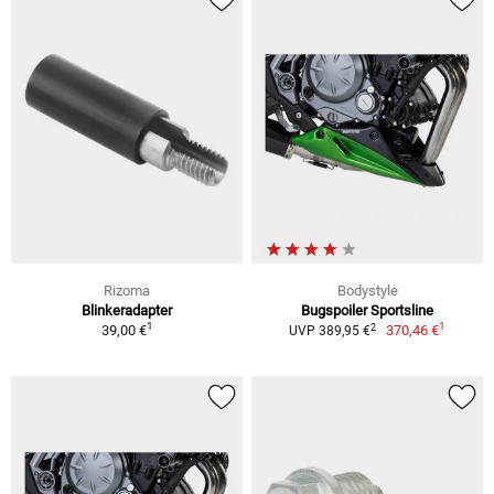
Rizoma
Bodystyle
Blinkeradapter
Bugspoiler Sportsline
1
1
2
39,00 €
370,46 €
UVP 389,95 €