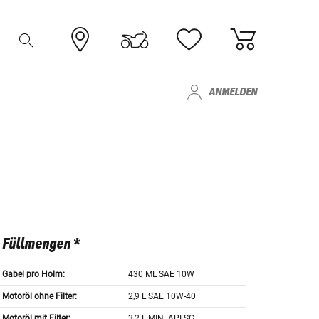
ANMELDEN
Füllmengen *
Gabel pro Holm:
430 ML SAE 10W
Motoröl ohne Filter:
2,9 L SAE 10W-40
Motoröl mit Filter:
3,2 L MIN. API SG