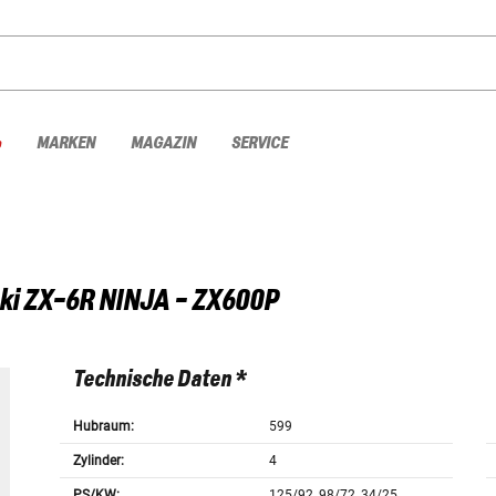
%
MARKEN
MAGAZIN
SERVICE
ki
ZX-6R NINJA - ZX600P
Technische Daten *
Hubraum:
599
Zylinder:
4
PS/KW:
125/92, 98/72, 34/25