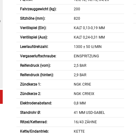
Fahrzeuggewicht (kg):
200
Sitzhöhe (mm):
820
Ventilspiel (Ein):
KALT 0,13-0,19 MM
Ventilspiel (Aus):
KALT 0,24-0,31 MM
Leerlaufdrehzahl:
1300 ± 50 U/MIN
Vergaserluftschraube:
EINSPRITZUNG
Reifendruck (vorn):
2,5 BAR
Reifendruck (hinten):
2,9 BAR
Zündkerze 1:
NGK CR9E
Zündkerze 2:
NGK CR9EIX
Elektrodenabstand:
0,8 MM
Standrohr Ø:
41 MM USD-GABEL
Ritzel/Kettenrad:
16/43 ZÄHNE
Kette/Endantrieb:
KETTE