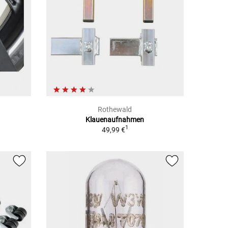
Rothewald
Klauenaufnahmen
1
49,99 €