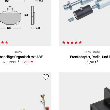
saito
Kern-Stabi
msbeläge Organisch mit ABE
Frontadapter, Radial Und 
1
1
12,99 €
29,95 €
2
UVP 19,99 €