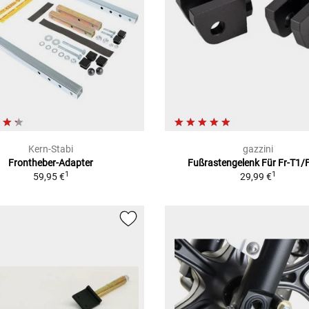
Kern-Stabi
gazzini
Frontheber-Adapter
Fußrastengelenk Für Fr-T1/
1
1
59,95 €
29,99 €