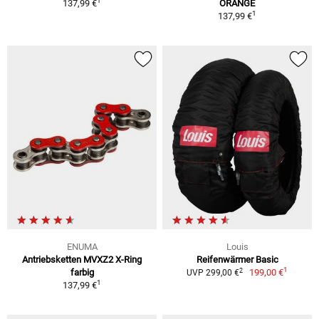
1
137,99 €
ORANGE
1
137,99 €
ENUMA
Louis
Antriebsketten MVXZ2 X-Ring
Reifenwärmer Basic
1
2
farbig
199,00 €
UVP 299,00 €
1
137,99 €