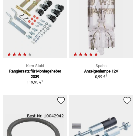
Kern-Stabi
Spahn
Rangiersatz für Montageheber
Anzeigenlampe 12V
1
2039
0,99 €
1
119,95 €