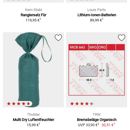
Kern-Stabi
Louis Parts
Rangiersatz Für
Lithium-Ionen-Batterien
1
1
119,95 €
89,99 €
ThoMar
TRW
Multi Dry Luftentfeuchter
Bremsbeläge Organisch
1
1
2
15,99 €
30,51 €
UVP 33,90 €