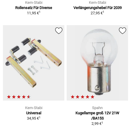
Kern-Stabi
Kern-Stabi
Rollensatz Für Diverse
Verlängerungshebel Für 2039
1
1
11,95 €
27,95 €
Kern-Stabi
Spahn
Universal
Kugellampe groß 12V 21W
1
34,95 €
/BA15S
1
2,99 €