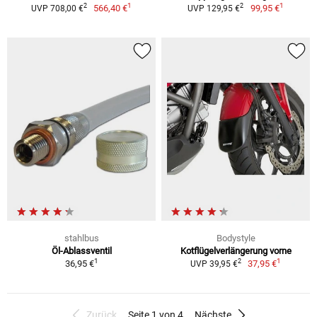
1
1
2
2
566,40 €
99,95 €
UVP 708,00 €
UVP 129,95 €
stahlbus
Bodystyle
Öl-Ablassventil
Kotflügelverlängerung vorne
1
1
2
36,95 €
37,95 €
UVP 39,95 €
Zurück
Seite 1 von 4
Nächste