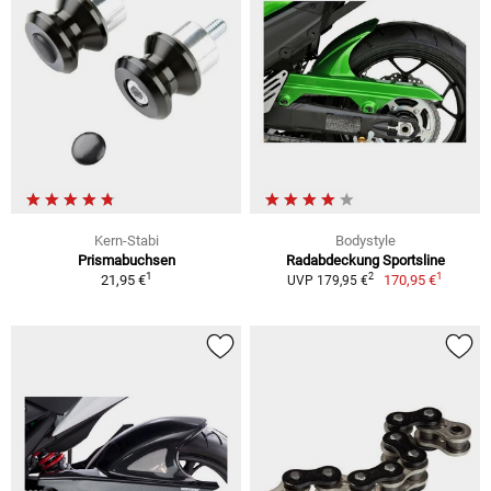
Kern-Stabi
Bodystyle
Prismabuchsen
Radabdeckung Sportsline
1
1
2
21,95 €
170,95 €
UVP 179,95 €