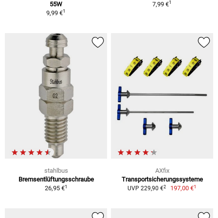
1
55W
7,99 €
1
9,99 €
stahlbus
AXfix
Bremsentlüftungsschraube
Transportsicherungssysteme
1
1
2
26,95 €
197,00 €
UVP 229,90 €