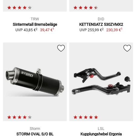
TRW
DID
Sintermetall Bremsbeläge
KETTENSATZ 530ZVMX2
1
1
2
2
39,47 €
230,39 €
UVP 43,85 €
UVP 255,99 €
Storm
LSL
STORM OVAL S/O BL
Kupplungshebel Ergonia