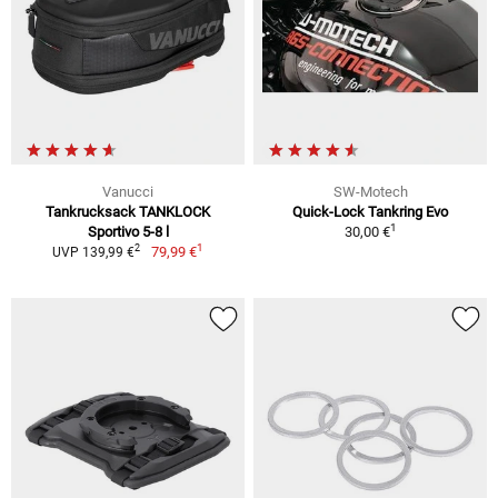
Vanucci
SW-Motech
Tankrucksack TANKLOCK
Quick-Lock Tankring Evo
1
Sportivo 5-8 l
30,00 €
1
2
79,99 €
UVP 139,99 €