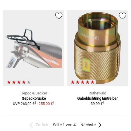
Hepco & Becker
Rothewald
Gepäckbrücke
Gabeldichtring Eintreiber
1
1
2
255,00 €
39,99 €
UVP 263,00 €
Zurück
Seite 1 von 4
Nächste