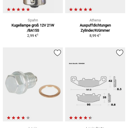
Spahn
Athena
Kugellampe groß 12V 21W
Auspuffdichtungen
/BA15S
Zylinder/Krümmer
1
1
2,99 €
8,99 €