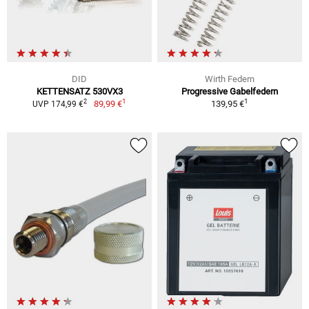
DID
Wirth Federn
KETTENSATZ 530VX3
Progressive Gabelfedern
1
1
2
89,99 €
139,95 €
UVP 174,99 €