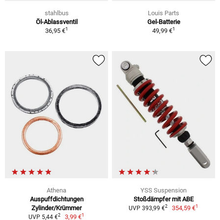
stahlbus
Louis Parts
Öl-Ablassventil
Gel-Batterie
1
1
36,95 €
49,99 €
Athena
YSS Suspension
Auspuffdichtungen
Stoßdämpfer mit ABE
1
2
Zylinder/Krümmer
354,59 €
UVP 393,99 €
1
2
3,99 €
UVP 5,44 €