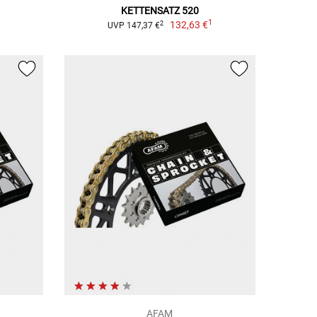
KETTENSATZ 520
1
1
132,63 €
2
UVP 147,37 €
AFAM