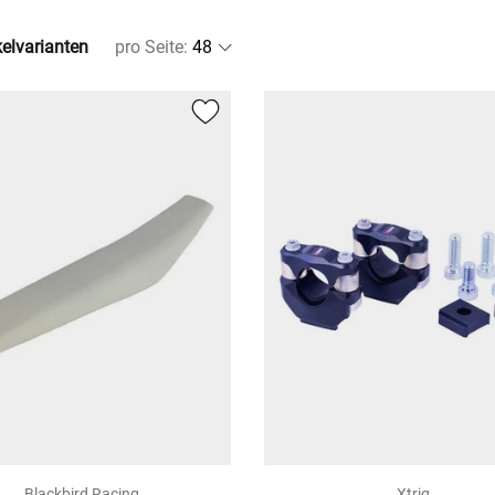
kelvarianten
pro Seite
:
Blackbird Racing
Xtrig