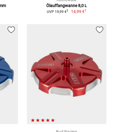
6mm
Ölauffangwanne 8,0 L
1
1
14,99 €
2
UVP 19,99 €
Bud Racing