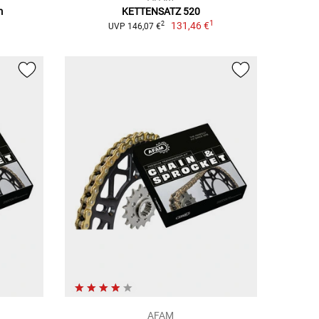
m
KETTENSATZ 520
1
131,46 €
2
UVP 146,07 €
AFAM