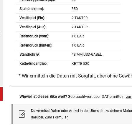
Sitzhöhe (mm):
850
Ventilspiel (Ein):
2-TAKTER
Ventilspiel (Aus):
2-TAKTER
Reifendruck (vorn):
1,0 BAR
Reifendruck (hinten):
1,0 BAR
Standrohr Ø:
48 MM USD-GABEL
Kette/Endantrieb:
KETTE 520
* Wir ermitteln die Daten mit Sorgfalt, aber ohne Gewä
Wieviel ist dieses Bike wert?
Gebrauchtwert über DAT ermitteln:
zu
Du vermisst Daten oder Artikel in der Übersicht zu deinem Motor
darüber.
Zum Formular