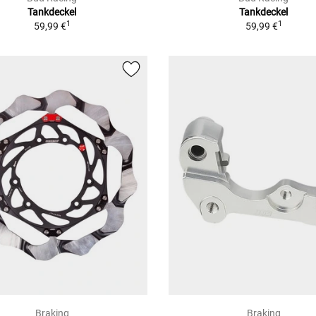
Tankdeckel
Tankdeckel
1
1
59,99 €
59,99 €
Braking
Braking