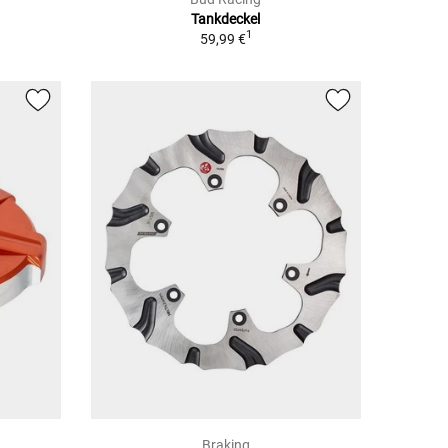
Tankdeckel
1
59,99 €
Braking