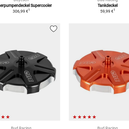
erpumpendeckel Supercooler
Tankdeckel
1
1
306,99 €
59,99 €
Bud Racing
Bud Racing