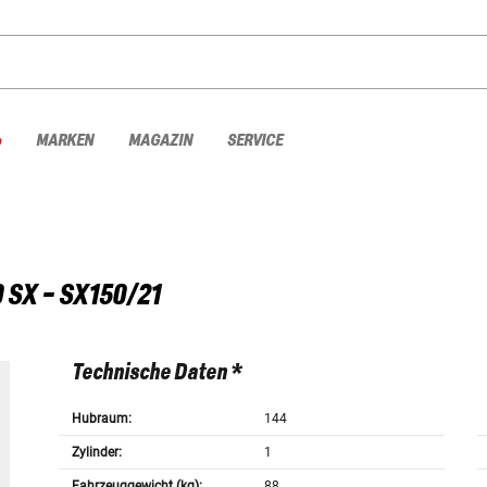
%
MARKEN
MAGAZIN
SERVICE
 SX - SX150/21
Technische Daten *
Hubraum:
144
Zylinder:
1
Fahrzeuggewicht (kg):
88